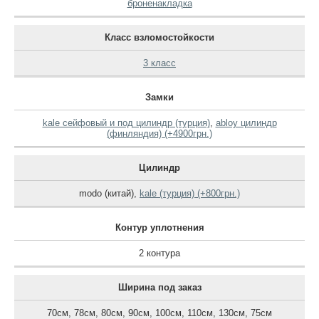
броненакладка
Класс взломостойкости
3 класс
Замки
kale сейфовый и под цилиндр (турция)
,
abloy цилиндр
(финляндия) (+4900грн.)
Цилиндр
modo (китай)
,
kale (турция) (+800грн.)
Контур уплотнения
2 контура
Ширина под заказ
70см
,
78см
,
80см
,
90см
,
100см
,
110см
,
130см
,
75см