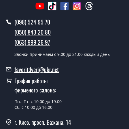
В тот же день в течении нескольких часов, при
условии наличия их на складе, либо на следующий
(098) 524 95 70
день.
(050) 843 20 80
Можно на сегодня вызвать
(063) 999 26 97
замерщика?
Да можно.
Звонки принимаем c 9.00 до 21.00 каждый день
У вас есть в наличии готовые двери
favoritdveri@ukr.net
входные?
График работы
Да, мы имеем большой ассортимент готовых входных
фирменого салона:
дверей.
Какая стоимость самых дешевых
Пн.- Пт. с 10.00 до 19.00
входных дверей?
Сб. с 10.00 до 16.00
От 5200 грн.
г. Киев, просп. Бажана, 14
Нужны двери входные эконом