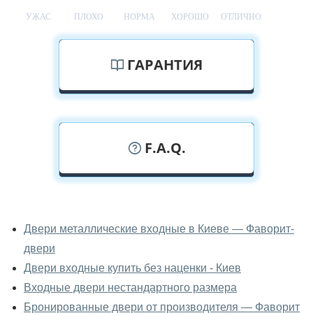
УЖАС
ПЛОХО
НОРМА
ХОРОШО
ОТЛИЧНО
ГАРАНТИЯ
F.A.Q.
У вас можно посмотреть двери
входные вживую?
Двери металлические входные в Киеве — Фаворит-
двери
Да, можно посмотреть двери входные в нашем
фирменном салоне-магазине.
Двери входные купить без наценки - Киев
Входные двери нестандартного размера
У вас большой магазин?
Бронированные двери от производителя — Фаворит