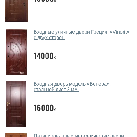
Помогаете ли вы выбрать двери
входные?
Да. Мы консультируем покупателей
по телефону
,
через мессенджеры, онлайн чат или непосредственно
Входные уличные двери Греция, «Vinorit»
в нашем салоне-магазине.
с двух сторон
Какие двери входные посоветуете?
14000
₴
Наши рекомендации зависят от необходимых
параметров, Вашего бюджета и других факторов.
Подбор входных дверей ведется индивидуально для
каждого посетителя.
Входная дверь модель «Венера»,
стальной лист 2 мм.
Замеры дверей делаете?
16000
Да, делаем. Наши специалисты могут произвести
₴
замер и консультацию на выезде. Каждый сотрудник
имеет с собой каталоги цветов и узоров. После
замера и консультации Вы можете оформить заявку
не посещая наш офис.
Патинированные металлические двери,