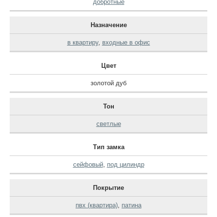
добротные
Назначение
в квартиру
,
входные в офис
Цвет
золотой дуб
Тон
светлые
Тип замка
сейфовый
,
под цилиндр
Покрытие
пвх (квартира)
,
патина