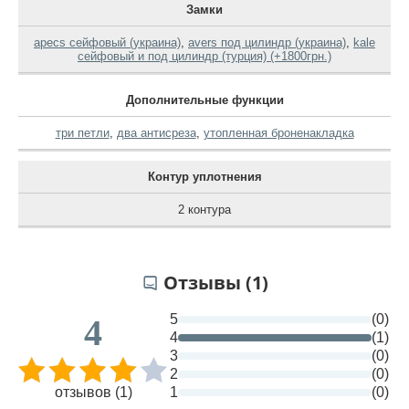
Замки
apecs сейфовый (украина)
,
avers под цилиндр (украина)
,
kale
сейфовый и под цилиндр (турция) (+1800грн.)
Дополнительные функции
три петли
,
два антисреза
,
утопленная броненакладка
Контур уплотнения
2 контура
Отзывы (1)
5
(0)
4
4
(1)
3
(0)
2
(0)
отзывов (1)
1
(0)