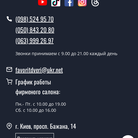
Да производим. Монтаж металлических дверей
производится согласно очереди, во все дни кроме
(098) 524 95 70
воскресенья.
(050) 843 20 80
Сколько стоит установка дверей
(063) 999 26 97
Mekonom?
Стоимость установки дверей Mekonom - от 1600 грн.
Звонки принимаем c 9.00 до 21.00 каждый день
Как быстро можете установить двери
favoritdveri@ukr.net
Mekonom?
График работы
В тот же день в течении нескольких часов, при
фирменого салона:
условии наличия их на складе, либо на следующий
день.
Пн.- Пт. с 10.00 до 19.00
Можно на сегодня вызвать
Сб. с 10.00 до 16.00
замерщика?
г. Киев, просп. Бажана, 14
Да можно.