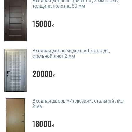
Какие двери входные посоветуете?
Входная дверь «Горизонт», 2 мм сталь,
толщина полотна 80 мм
Наши рекомендации зависят от необходимых
параметров, Вашего бюджета и других факторов.
15000
₴
Подбор входных дверей ведется индивидуально для
каждого посетителя.
Замеры дверей делаете?
Входная дверь модель «Шоколад»,
Да, делаем. Наши специалисты могут произвести
стальной лист 2 мм
замер и консультацию на выезде. Каждый сотрудник
имеет с собой каталоги цветов и узоров. После
20000
₴
замера и консультации Вы можете оформить заявку
не посещая наш офис.
Сколько стоит вызвать замерщика?
Входная дверь «Иллюзия», стальной лист
2 мм
Вызов замерщика-консультанта стоит 450 грн.
Вы производите установку входных
18000
дверей?
₴