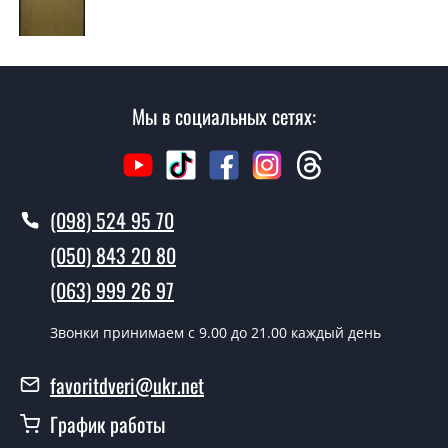
Да производим. Монтаж входных дверей
производится согласно очереди, во все дни кроме
воскресенья.
Сколько стоит установка дверей
Мы в социальных сетях:
Акация?
Стоимость установки дверей Акация - от 1600 грн.
Как быстро можете установить двери
(098) 524 95 70
Акация?
(050) 843 20 80
В тот же день в течении нескольких часов, при
(063) 999 26 97
условии наличия их на складе, либо на следующий
день.
Звонки принимаем c 9.00 до 21.00 каждый день
Можно на сегодня вызвать
замерщика?
favoritdveri@ukr.net
Да можно.
График работы