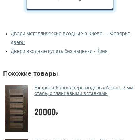
У вас можно посмотреть двери
входные вживую?
Двери металлические входные в Киеве — Фаворит-
двери
Да, можно посмотреть двери входные в нашем
фирменном салоне-магазине.
Двери входные купить без наценки - Киев
У вас большой магазин?
Похожие товары
Да, у нас большой выбор межкомнатных и входных
дверей.
Входная бронедверь модель «Аэро», 2 мм
сталь, с глянцевыми вставками
Помогаете ли вы выбрать двери
входные?
20000
₴
Да. Мы консультируем покупателей
по телефону
,
через мессенджеры, онлайн чат или непосредственно
в нашем салоне-магазине.