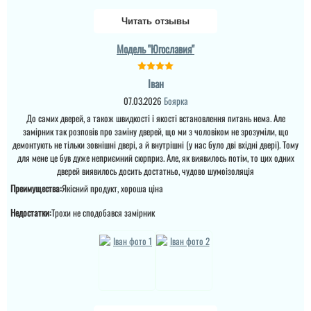
Читать отзывы
Модель "Югославия"
Іван
07.03.2026
Боярка
До самих дверей, а також швидкості і якості встановлення питань нема. Але
замірник так розповів про заміну дверей, що ми з чоловіком не зрозуміли, що
демонтують не тільки зовнішні двері, а й внутрішні (у нас було дві вхідні двері). Тому
для мене це був дуже неприємний сюрприз. Але, як виявилось потім, то цих одних
дверей виявилось досить достатньо, чудово шумоізоляція
Преимущества:
Якісний продукт, хороша ціна
Недостатки:
Трохи не сподобався замірник