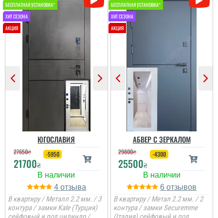
ЮГОСЛАВИЯ
АБВЕР С ЗЕРКАЛОМ
27650
₴
29800
₴
-5950
-4300
21700
25500
₴
₴
4
6
В квартиру / Металл 2.2 мм. / 3
В квартиру / Метал 2.2 мм. / 2
контура / замки Kale (Турция)
контура / замки Securemme
сейфовый и под цилиндр /
(Італия) сейфовый и под