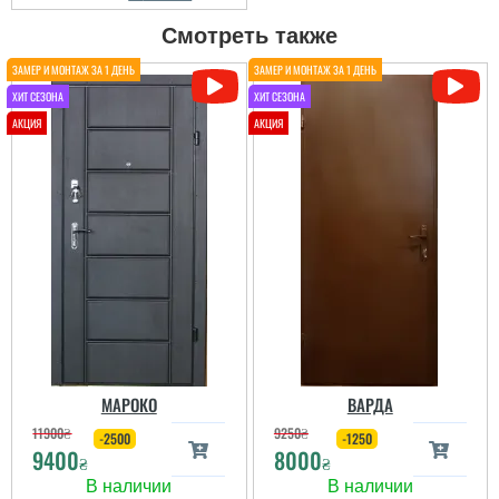
Смотреть также
МАРОКО
ВАРДА
11900
₴
9250
₴
-2500
-1250
9400
8000
₴
₴