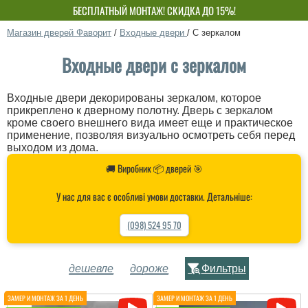
БЕСПЛАТНЫЙ МОНТАЖ! СКИДКА ДО 15%!
СОБСТВЕННОЕ ПРОИЗВОДСТВО-НЕ ПЕРЕПЛАЧИВАЙ!
Магазин дверей Фаворит
/
Входные двери
/
С зеркалом
Входные двери с зеркалом
Входные двери декорированы зеркалом, которое
прикреплено к дверному полотну. Дверь с зеркалом
кроме своего внешнего вида имеет еще и практическое
применение, позволяя визуально осмотреть себя перед
выходом из дома.
🚚 Виробник 📦 дверей 🎯
У нас для вас є особливі умови доставки. Детальніше:
(098) 524 95 70
дешевле
дороже
Фильтры