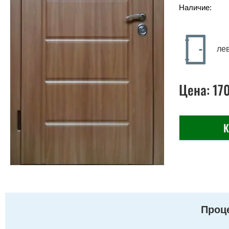
Наличие:
ле
Цена:
17
К
Проце