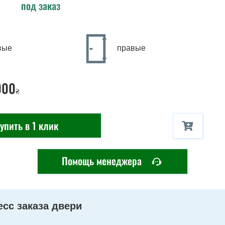
под заказ
вые
правые
000
₴
упить в 1 клик
Помощь менеджера
сс заказа двери