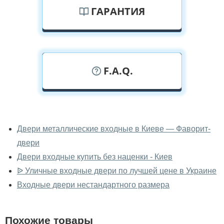
ГАРАНТИЯ
F.A.Q.
У вас можно посмотреть двери
входные вживую?
Двери металлические входные в Киеве — Фаворит-
двери
Да, можно посмотреть двери входные в нашем
фирменном салоне-магазине.
Двери входные купить без наценки - Киев
ᐉ Уличные входные двери по лучшей цене в Украине
У вас большой магазин?
Входные двери нестандартного размера
Да, у нас большой выбор межкомнатных и входных
дверей.
Похожие товары