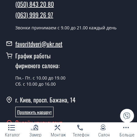
(050) 843 20 80
день.
(063) 999 26 97
Можно на сегодня вызвать
замерщика?
Звонки принимаем c 9.00 до 21.00 каждый день
Да можно.
favoritdveri@ukr.net
У вас есть в наличии готовые двери
входные?
График работы
фирменого салона:
Да, мы имеем большой ассортимент готовых входных
дверей.
Пн.- Пт. с 10.00 до 19.00
Какая стоимость самых дешевых
Сб. с 10.00 до 16.00
входных дверей?
г. Киев, просп. Бажана, 14
От 5200 грн.
Проложить маршрут
Нужны двери входные эконом
Онлайн консультант
класса, что посоветуете?
Каждый наш совет индивидуальный, в том числе и по
Каталог
Замер
Монтаж
Телефон
Салон
Больше