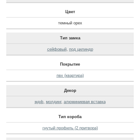
Цвет
темный орех
Тип замка
сейфовый
,
под цилиндр
Покрытие
пвх (квартира)
Декор
мдф
,
молдинг
,
алюминиевая вставка
Тип короба
гнутый профиль (2 притвора)