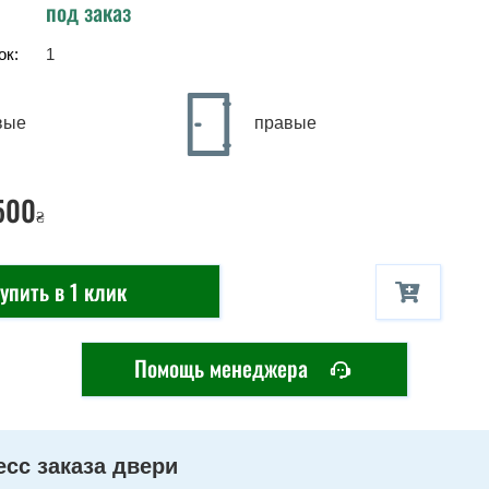
под заказ
ок:
1
вые
правые
500
₴
упить в 1 клик
Помощь менеджера
сс заказа двери