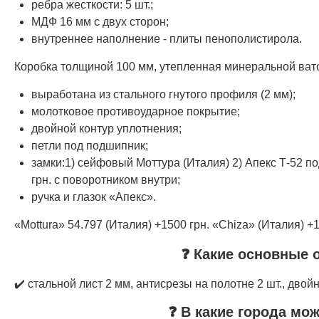
ребра жесткости: 5 шт.;
МДФ 16 мм с двух сторон;
внутреннее наполнение - плиты пенополистирола.
Коробка толщиной 100 мм, утепленная минеральной ват
выработана из стального гнутого профиля (2 мм);
молотковое противоударное покрытие;
двойной контур уплотнения;
петли под подшипник;
замки:1) сейфовый Моттура (Италия) 2) Апекс Т-52 по
грн. с поворотником внутри;
ручка и глазок «Апекс».
«Mottura» 54.797 (Италия) +1500 грн. «Chiza» (Италия) +1
❓ Какие основные 
✔️ стальной лист 2 мм, антисрезы на полотне 2 шт., двой
❓ В какие города мо