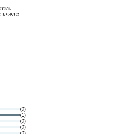
атель
ствляется
(0)
(1)
(0)
(0)
(0)