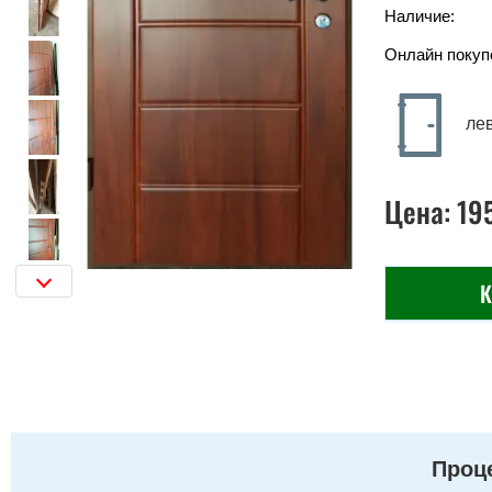
Наличие:
Онлайн покуп
ле
Цена:
19
К
Проце