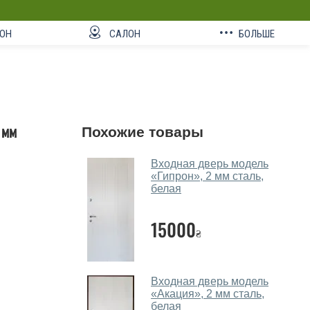
ОН
САЛОН
БОЛЬШЕ
 мм
Похожие товары
Входная дверь модель
«Гипрон», 2 мм сталь,
белая
15000
₴
Входная дверь модель
«Акация», 2 мм сталь,
белая