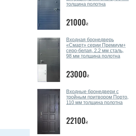
толщина полотна
21000
₴
Входная бронедверь
«Смарт» серии Премиум+
серо-белая, 2.2 мм сталь,
98 мм толщина полотна
23000
₴
Входные бронедвери с
тройным притвором Порто,
110 мм толщина полотна
22100
₴