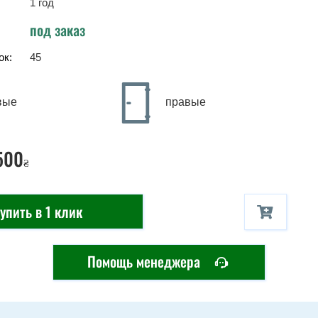
1 год
под заказ
ок:
45
вые
правые
500
₴
упить в 1 клик
Помощь менеджера