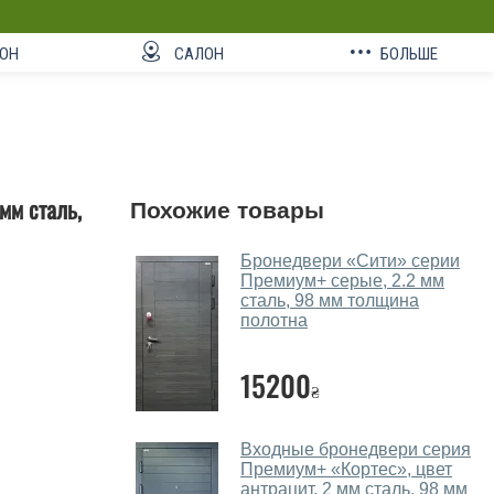
ОН
САЛОН
БОЛЬШЕ
мм сталь,
Похожие товары
Бронедвери «Сити» серии
Премиум+ серые, 2.2 мм
сталь, 98 мм толщина
полотна
15200
₴
Входные бронедвери серия
Премиум+ «Кортес», цвет
антрацит, 2 мм сталь, 98 мм