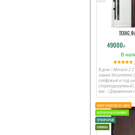
ТЕХАС Ф
49000
₴
В дом / Металл 2.2 
замки Securemme (
сейфовый и под ц
(перекодируемый) 
мм. / Деревянная 