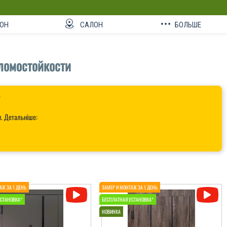
ОН
САЛОН
БОЛЬШЕ
ломостойкости

и. Детальніше: