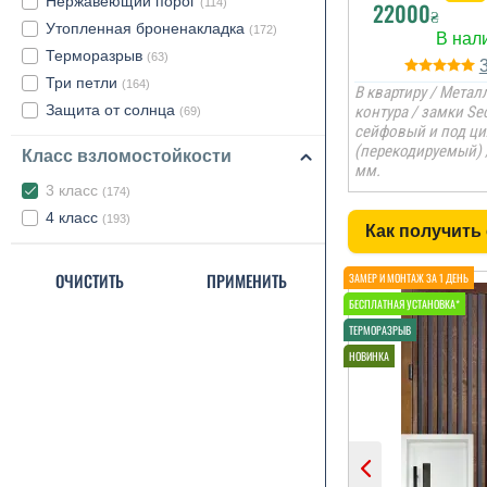
Нержавеющий порог
(114)
22000
₴
Утопленная броненакладка
(172)
Терморазрыв
(63)
Три петли
(164)
В квартиру / Металл
Защита от солнца
контура / замки Se
(69)
сейфовый и под ц
(перекодируемый) 
Класс взломостойкости
мм.
3 класс
(174)
4 класс
(193)
Как получить
ОЧИСТИТЬ
ПРИМЕНИТЬ