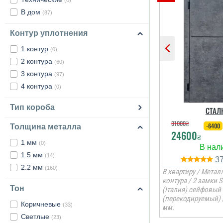
(0)
В дом
(87)
Контур уплотнения
1 контур
(0)
2 контура
(60)
3 контура
(97)
4 контура
(0)
Тип короба
СТАЛ
31000
₴
-6400
Толщина металла
24600
₴
1 мм
(0)
1.5 мм
(14)
3
2.2 мм
(160)
В квартиру / Металл
контура / 2 замки 
Тон
(Італия) сейфовый
(перекодируемый) 
Коричневые
(33)
мм.
Светлые
(23)