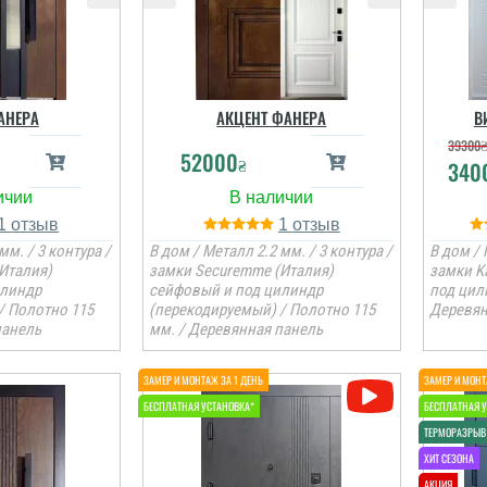
АНЕРА
АКЦЕНТ ФАНЕРА
В
39300
52000
₴
340
1
1
мм. / 3 контура /
В дом / Металл 2.2 мм. / 3 контура /
В дом / 
Италия)
замки Securemme (Италия)
замки K
илиндр
сейфовый и под цилиндр
под цил
/ Полотно 115
(перекодируемый) / Полотно 115
Деревян
панель
мм. / Деревянная панель