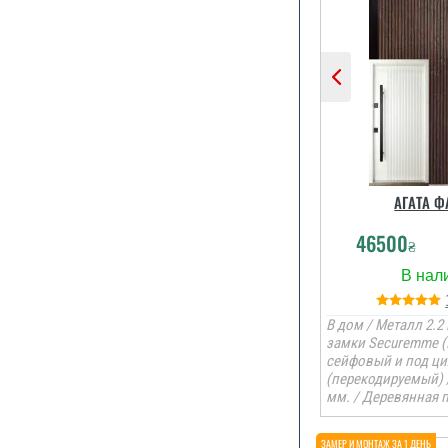
Все загало
двері спод
встановил
виглядають
монтаж про
єдине що 
переносити у
інший день, 
відпрашув
роботи.
АГАТА Ф
читати вс
46500
₴
В дом / Металл 2.2 
замки Securemme (
сейфовый и под ц
(перекодируемый) 
мм. / Деревянная 