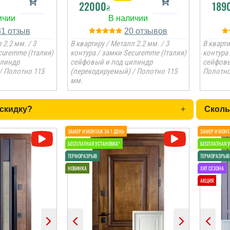
22000
189
₴
31
20
 2.2 мм. / 3
В квартиру / Металл 2.2 мм. / 3
В кварти
curemme (Італия)
контура / замки Securemme (Італия)
контура 
илиндр
сейфовый и под цилиндр
сейфовы
/ Полотно 115
(перекодируемый) / Полотно 115
Полотно
мм.
 скидку?
+
Сколь