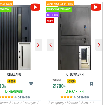
СПАДАРО
ЮГОСЛАВИЯ
₴
27650
₴
-8000
-5950
00
21700
₴
₴
4
4
Метал 2.2 мм. / 2 контура /
В квартиру / Металл 2.2 мм. / 3