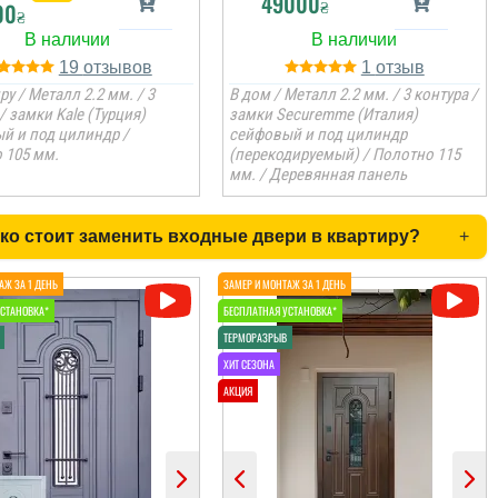
49000
₴
00
₴
19
1
ру / Металл 2.2 мм. / 3
В дом / Металл 2.2 мм. / 3 контура /
/ замки Kale (Турция)
замки Securemme (Италия)
й и под цилиндр /
сейфовый и под цилиндр
 105 мм.
(перекодируемый) / Полотно 115
мм. / Деревянная панель
ко стоит заменить входные двери в квартиру?
+