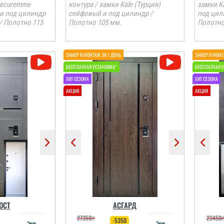
Securemme
контура / замки Kale (Турция)
замки K
 и под цилиндр
сейфовый и под цилиндр /
под цил
/ Полотно 115
Полотно 105 мм.
Полотно
ОСТ
АСГАРД
27350
₴
23450
-5350