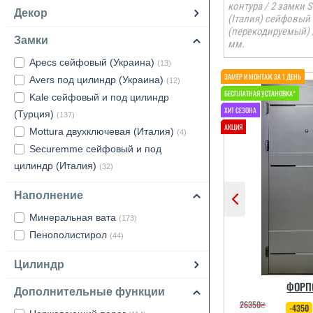
контура / 2 замки 
Декор
(Італия) сейфовый
(перекодируемый) 
Замки
мм.
Apecs сейфовый (Украина)
(13)
Avers под цилиндр (Украина)
(12)
Kale сейфовый и под цилиндр
(Турция)
(137)
Mottura двухключевая (Италия)
(4)
Securemme сейфовый и под
цилиндр (Италия)
(32)
Наполнение
Минеральная вата
(173)
Пенополистирол
(44)
Цилиндр
ФОРП
Дополнительные функции
26350
₴
-4350