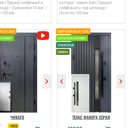
ale (Турция) сейфовый и
контура / замки Kale (Турция)
индр / Оцинковка 16 мм. /
сейфовый и под цилиндр /
 100 мм.
Полотно 105 мм.
ЧИКАГО
ТЕХАС ФАНЕРА СЕРАЯ
₴
-4550