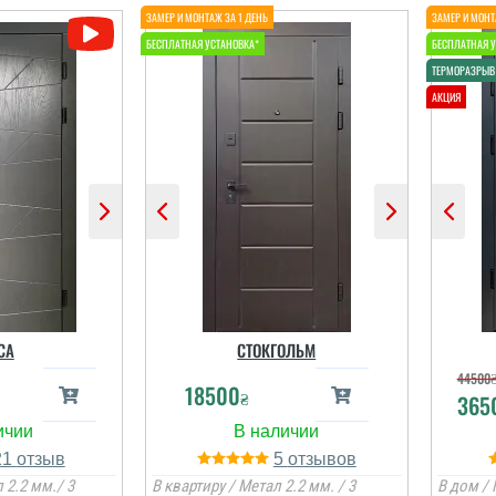
СА
СТОКГОЛЬМ
44500
18500
₴
365
21
5
 2.2 мм./ 3
В квартиру / Метал 2.2 мм. / 3
В дом / 