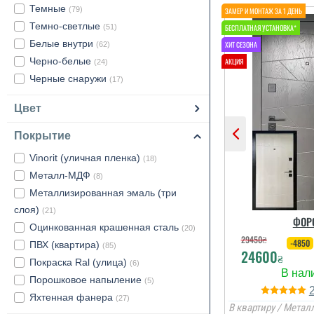
Темные
(79)
Темно-светлые
(51)
Белые внутри
(62)
Черно-белые
(24)
Черные снаружи
(17)
Цвет
Покрытие
Vinorit (уличная пленка)
(18)
Металл-МДФ
(8)
Металлизированная эмаль (три
слоя)
(21)
ФОР
Оцинкованная крашенная сталь
(20)
29450
₴
-4850
ПВХ (квартира)
(85)
24600
₴
Покраска Ral (улица)
(6)
Порошковое напыление
(5)
Яхтенная фанера
(27)
В квартиру / Металл