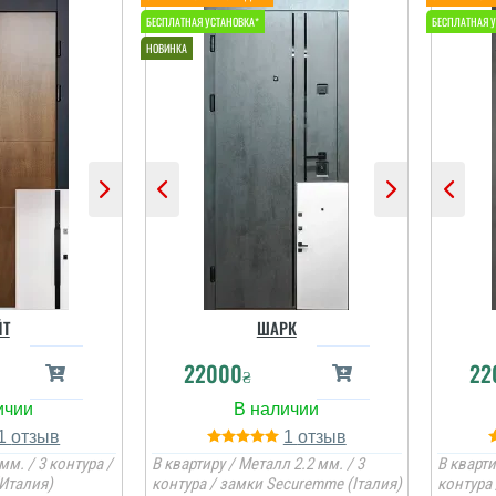
читати всі відгуки
но Ятченко
вольна
красиво
 нигде ни
т, шума
, очень
надежные
но удивило,
привезли и
, большое
. Буду
ть вас,...
ЙТ
ШАРК
і відгуки
22000
22
₴
1
1
мм. / 3 контура /
В квартиру / Металл 2.2 мм. / 3
В кварти
Италия)
контура / замки Securemme (Італия)
контура