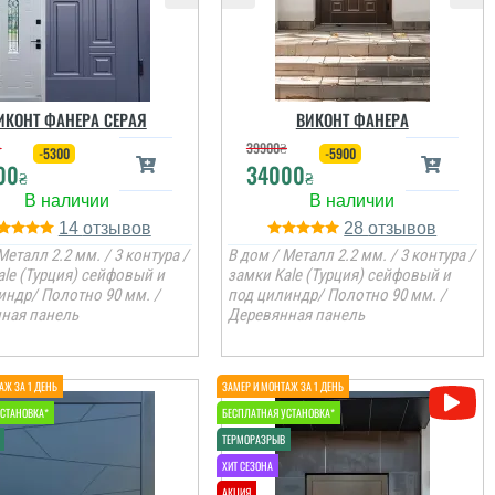
ИКОНТ ФАНЕРА СЕРАЯ
ВИКОНТ ФАНЕРА
₴
39900
₴
-5300
-5900
00
34000
₴
₴
14
28
Металл 2.2 мм. / 3 контура /
В дом / Металл 2.2 мм. / 3 контура /
ale (Турция) сейфовый и
замки Kale (Турция) сейфовый и
индр/ Полотно 90 мм. /
под цилиндр/ Полотно 90 мм. /
ная панель
Деревянная панель