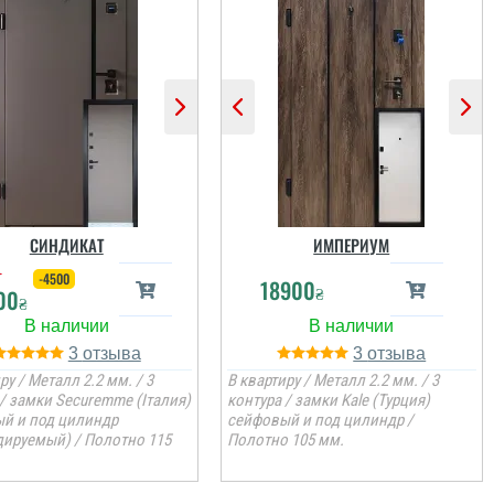
СИНДИКАТ
ИМПЕРИУМ
₴
-4500
18900
₴
00
₴
3
3
ру / Металл 2.2 мм. / 3
В квартиру / Металл 2.2 мм. / 3
 / замки Securemme (Італия)
контура / замки Kale (Турция)
й и под цилиндр
сейфовый и под цилиндр /
дируемый) / Полотно 115
Полотно 105 мм.