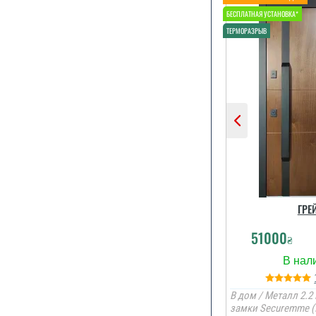
Ра
Очень до
дверью, 
смотрится,
продувае
изоляция
хорошие и 
замки. Прият
что быстро 
установили
спасибо
рекомендова
ГРЕ
читати вс
51000
₴
В дом / Металл 2.2 
замки Securemme (