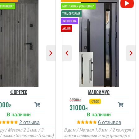
читати всі відгуки
Іван
До самих дверей, а
також швидкості і якості
встановлення питань
нема. Але замірник так
розповів про заміну
дверей, що ми з
чоловіком не зрозуміли,
що демонтують не
тільки зовнішні двері, а
й внутрішні...
ФОРТРЕС
МАКСИМУС
38500
₴
читати всі відгуки
-7500
000
₴
31000
₴
2
6
ру / Металл 2.2 мм. / 3
В дом / Металл 1.8 мм. / 2 контури /
 / замки Securemme (Італия)
замки сейфовый и под цилиндр с