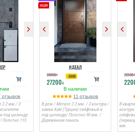
КЕР
ИДЕАЛ
30800
₴
26500
-3600
27200
220
₴
7
11
 2.2 мм./ 3
В дом / Металл 2.2 мм. / 3 контура /
В кварти
Securemme
замки Kale (Турция) сейфовый и
контура
 и под цилиндр
под цилиндр/ Полотно 90 мм. /
сейфовы
/ Полотно 115
Деревянная панель
(переко
мм.