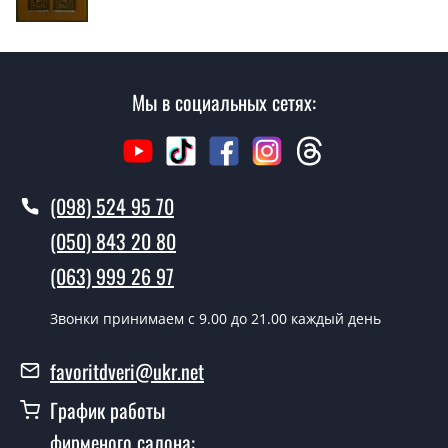
Стоимость установки дверей Берислав гладкая - от
1600 грн.
Мы в социальных сетях:
Как быстро можете установить двери
Берислав гладкая?
В тот же день в течении нескольких часов, при
условии наличия их на складе, либо на следующий
(098) 524 95 70
день.
(050) 843 20 80
Можно на сегодня вызвать
замерщика?
(063) 999 26 97
Да можно.
Звонки принимаем c 9.00 до 21.00 каждый день
У вас есть в наличии готовые двери с
favoritdveri@ukr.net
ковкой?
График работы
Да, мы имеем большой ассортимент готовых дверей
со стеклопакетом и ковкой.
фирменого салона: