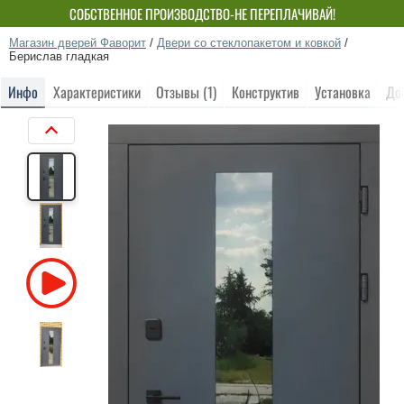
СОБСТВЕННОЕ ПРОИЗВОДСТВО-НЕ ПЕРЕПЛАЧИВАЙ!
Магазин дверей Фаворит
/
Двери со стеклопакетом и ковкой
/
Берислав гладкая
Инфо
Характеристики
Отзывы (1)
Конструктив
Установка
До