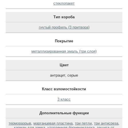
стеклопакет
Тип короба
гнутый профиль (3 притвора)
Покрытие
металлизированная эмаль (три слоя)
Цвет
антрацит
,
серые
Класс взломостойкости
3 класс
Дополнительные функции
терморазрыв
,
марганцевая пластина
,
три петли
,
три антисреза
,
карман для замка
,
утопленная броненакладка
,
защита от