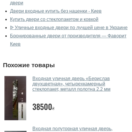
двери
Да, можно посмотреть двери с ковкой в нашем
фирменном салоне-магазине.
Двери входные купить без наценки - Киев
Купить двери со стеклопакетом и ковкой
У вас большой магазин?
ᐉ Уличные входные двери по лучшей цене в Украине
Да, у нас большой выбор межкомнатных и входных
Бронированные двери от производителя — Фаворит
дверей.
Киев
Помогаете ли вы выбрать двери с
ковкой?
Похожие товары
Да. Мы консультируем покупателей
по телефону
,
через мессенджеры, онлайн чат или непосредственно
Входная уличная дверь «Берислав
двухцветная», четырехкамерный
в нашем салоне-магазине.
стеклопакет, металл полотна 2.2 мм
Какие двери с ковкой посоветуете?
38500
Наши рекомендации зависят от необходимых
₴
параметров, Вашего бюджета и других факторов.
Подбор дверей со стеклопакетом и ковкой ведется
индивидуально для каждого посетителя.
Входная полуторная уличная дверь,