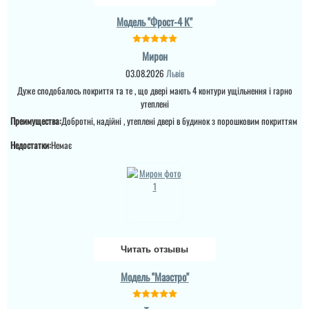
Модель "Фрост-4 К"
Олена
Мирон
03.08.2026
Львів
Дуже сподобалось покриття та те , що двері мають 4 контури ущільнення і гарно
Двері мене просто
утеплені
вразили своєю красою,
якісні та добротні. Я ну
Преимущества:
Добротні, надійні , утеплені двері в будинок з порошковим покриттям
дуже задоволена
Недостатки:
Немає
Читать отзывы
Ігор
Модель "Маэстро"