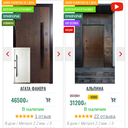
Вероніка
Питання поирібно було
вирішувати, так як старі
вдері були
промемерзали. Ці двері
з усім взимку
справились. Пишемо
відгук тільки зараз ...
читати всі відгуки
АГАТА ФАНЕРА
АЛЬПИНА
36100
₴
-4900
46500
₴
31200
₴
1
22
В дом / Металл 2.2 мм. / 3
В дом / Металл 2.2 мм. / 3