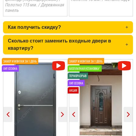
Полотно 115 мм. / Деревянная
панель
Как получить скидку?
+
Сколько стоит заменить входные двери в
+
квартиру?
Олег
Іван
Сподобався конструктив
Класний дизайн,надійне
та наповненням. Тут ж
дерев'яне покриття,
стеродур+мінвата і
хороші замки і метал,
фольгоізол ну і
гарно утеплені, дякую за
терморозрив. Хлопці
допомогу у виборі
установщик професійні
дверей, все дуже
...
надійно....
читати всі відгуки
читати всі відгуки