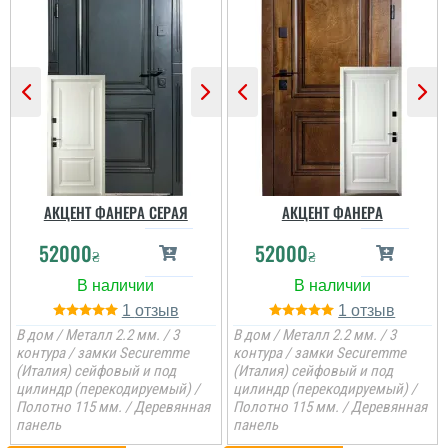
Стільки передивились
варіантів вуличних
дверей різних
виробників і саме цей
виробник нам зайшов
більше по ціні та якості,
отримували товар новою
поштою. все приїхало
вчано та ціле. Двері ну
просто тов...
АКЦЕНТ ФАНЕРА СЕРАЯ
АКЦЕНТ ФАНЕРА
52000
52000
₴
₴
1
1
В дом / Металл 2.2 мм. / 3
В дом / Металл 2.2 мм. / 3
контура / замки Securemme
контура / замки Securemme
(Италия) сейфовый и под
(Италия) сейфовый и под
цилиндр (перекодируемый) /
цилиндр (перекодируемый) /
Полотно 115 мм. / Деревянная
Полотно 115 мм. / Деревянная
панель
панель