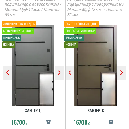
под цилиндр с поворотником /
под цилиндр с поворотником /
Металл-Мдф 12 мм. / Полотно
Металл-Мдф 12 мм. / Полотно
80 мм.
80 мм.
ХАНТЕР-С
ХАНТЕР-К
16700
16700
₴
₴