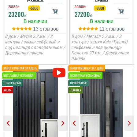
28850
₴
30800
₴
-5650
-3600
23200
27200
₴
₴
13
11
В дом / Метал 2.2 мм. / 2
В дом / Металл 2.2 мм. / 3
контура / замки сейфовый и
контура / замки Kale (Турция)
под цилиндр с поворотником /
сейфовый и под цилиндр/
Деревянная панель
Полотно 90 мм. / Деревянная
панель