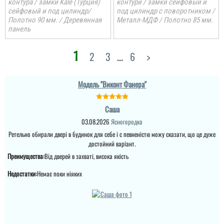
контура / замки Kale (Турция)
контури / замки сейфовый и
сейфовый и под цилиндр/
под цилиндр с поворотником /
Полотно 90 мм. / Деревянная
Металл-МДФ / Полотно 85 мм.
панель
Ілона
Лейла
Тарас
1
2
3
...
6
>
Замовляли двері через
Сподобалось те, що
Модель "Виконт Фанера"
нову пошту, швидко
Виглядають надійно,
чекати довго не
пришли, легко
покриття кажуть
потрібно, двері вже є в
поставили, видно, що
надійне, дизайн
наявності, встановили
добротні двері, хороші
чудовий, замки хороші.
Саша
швидко.
03.08.2026
Ясногородка
Ретельно обирали двері в будинок для себе і с певненістю можу сказати, що це дуже
читати всі відгуки
достойний варіант.
Преимущества:
Від дверей в захваті, висока якість
Недостатки:
Немає поки ніяких