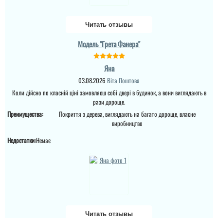
Читать отзывы
Модель "Грета Фанера"
Яна
03.08.2026
Віта Поштова
Коли дійсно по класній ціні замовляєш собі двері в будинок, а вони виглядають в
рази дороще.
Преимущества:
Покриття з дерева, виглядають на багато дороще, власне
виробництво
Андрій
Недостатки:
Немає
Непогано для будинку
за такі гроші, метал
добротний і гарно
покритий фарбой
порошковою.
читати всі відгуки
Читать отзывы