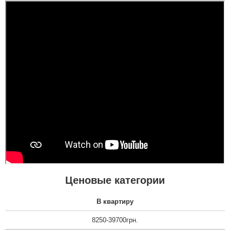
Маша
Двері не прийшлось
довго чекати, вони на
складі були в наявності,
що дуже вразило
приємно, хотілось
закінчити все це діло
чим скоріше....
Ценовые категории
В квартиру
8250-39700грн.