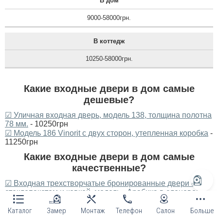
В дом
9000-58000грн.
В коттедж
10250-58000грн.
Какие входные двери в дом самые
дешевые?
☑ Уличная входная дверь, модель 138, толщина полотна
78 мм.
- 10250грн
☑ Модель 186 Vinorit с двух сторон, утепленная коробка
-
11250грн
Какие входные двери в дом самые
качественные?
☑ Входная трехстворчатые бронированные двери со
стеклопакетом и ковкой, модель «Арабика в слоновой
кости»
- 58000грн
☑ Входная уличная дверь Акцент Фанера Серая
-
Каталог
Замер
Монтаж
Телефон
Салон
Больше