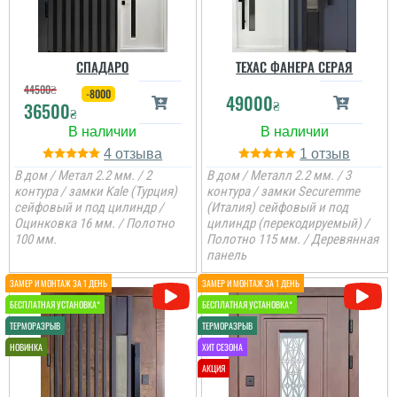
СПАДАРО
ТЕХАС ФАНЕРА СЕРАЯ
44500
₴
-8000
49000
₴
36500
₴
4
1
В дом / Метал 2.2 мм. / 2
В дом / Металл 2.2 мм. / 3
контура / замки Kale (Турция)
контура / замки Securemme
сейфовый и под цилиндр /
(Италия) сейфовый и под
Оцинковка 16 мм. / Полотно
цилиндр (перекодируемый) /
100 мм.
Полотно 115 мм. / Деревянная
панель
Коля
Не переплачуєш
посереднику і купуєш
двері напряму у
виробника, тому якщо
цінуєте свої кошти і вам
потрібні двері, то вам
сюди. ...