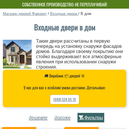
СОБСТВЕННОЕ ПРОИЗВОДСТВО-НЕ ПЕРЕПЛАЧИВАЙ!
Магазин дверей Фаворит
/
Входные двери
/
В дом
Входные двери в дом
Такие двери рассчитаны в первую
очередь на установку снаружи фасадов
домов. Благодаря своему покрытию они
стойко выдерживают все атмосферные
явления при использовании снаружи
строения.
🚚 Виробник 📦 дверей 🎯
У нас для вас є особливі умови доставки. Детальніше:
(098) 524 95 70
дешевле
дороже
Фильтры