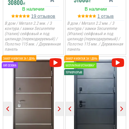
₴
30800
₴
читати всі відгуки
19
1
В дом / Металл 2.2 мм. / 3
В дом / Металл 2.2 мм. / 3
контура / замки Securemme
контура / замки Securemme
(Італия) сейфовый и под
(Италия) сейфовый и под
цилиндр (перекодируемый) /
цилиндр (перекодируемый) /
Полотно 115 мм. / Деревянная
Полотно 115 мм. / Деревянная
панель
панель
Міла
Вітаю! Замовляли тут
вхідні двері в будинок і
Ірина
квартиру.Залишились