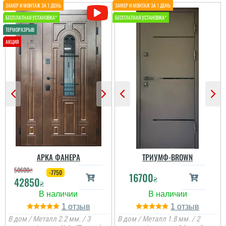
виглядають чудово, ніде
не спостерігав таких
дверей серед
виробників, щоб ручка
скоба була защита з
такого самого матреілу
фанери, дуже зроблено
вдало і якісно, дуже
задоволений...
АРКА ФАНЕРА
ТРИУМФ-BROWN
50600
₴
-7750
16700
₴
42850
₴
1
1
В дом / Металл 2.2 мм. / 3
В дом / Металл 1.8 мм. / 2