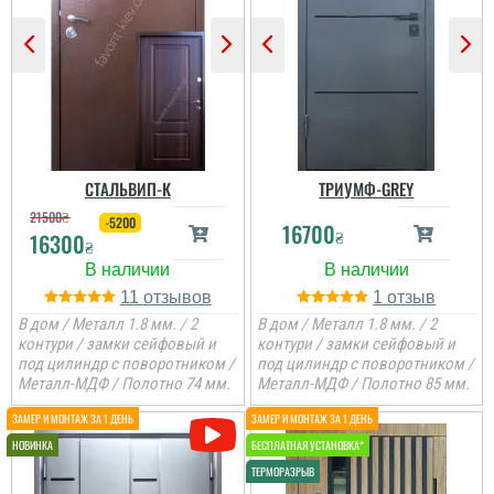
утеплені
читати всі відгуки
СТАЛЬВИП-К
ТРИУМФ-GREY
21500
₴
-5200
16700
₴
16300
₴
11
1
В дом / Металл 1.8 мм. / 2
В дом / Металл 1.8 мм. / 2
контури / замки сейфовый и
контури / замки сейфовый и
под цилиндр с поворотником /
под цилиндр с поворотником /
Металл-МДФ / Полотно 74 мм.
Металл-МДФ / Полотно 85 мм.
Ніка
Андрій