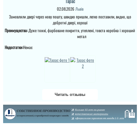
Тарас
Дуже нам сподобався
варіант в будинок я
02.08.2026
Львів
виглядає просто
Замовляли двері через нову пошту, швидко пришли, легко поставили, видно, що
шикарно та надійно,
добротні двері, хороші
встановили швидко за
декілька днів, нарікань
Преимущества:
Дуже тяжкі, фарбоване покриття, утеплені, товста коробка і хороший
немає. ...
метал
Недостатки:
Немає
Читать отзывы