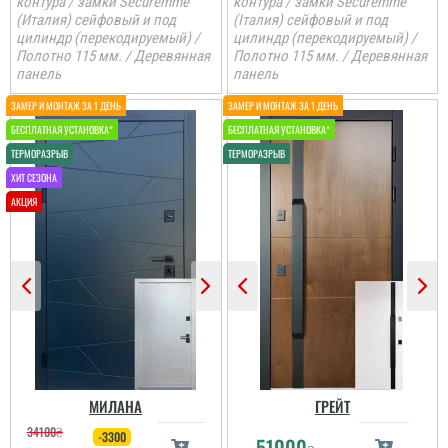
контура / замки Securemme
контура / замки Securemme
(Италия) сейфовый и под
(Італия) сейфовый и под
Сергій
цилиндр (перекодируемый) /
цилиндр (перекодируемый) /
Полотно 115 мм. / Деревянная
Полотно 115 мм. / Деревянная
панель
панель
Непоганий варінт, дуже
сподобався в своїй ціні і
є в наявності, та хороша
ціна, мені потрібно були
закрить два проєми і
мене все влаштувало....
читати всі відгуки
Саша
Ретельно обирали двері
в будинок для себе і с
певненістю можу
МИЛАНА
ГРЕЙТ
сказати, що це дуже
34100
₴
достойний варіант.
-3300
51000