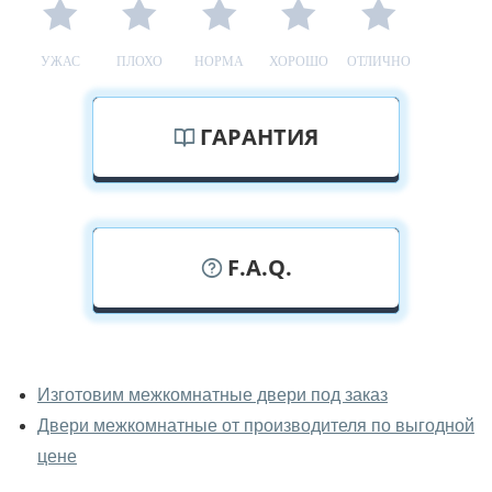
УЖАС
ПЛОХО
НОРМА
ХОРОШО
ОТЛИЧНО
ГАРАНТИЯ
F.A.Q.
У вас можно посмотреть
межкомнатные двери фаворит
Изготовим межкомнатные двери под заказ
вживую?
Двери межкомнатные от производителя по выгодной
Да, можно посмотреть межкомнатные двери фаворит
цене
в нашем фирменном салоне-магазине.