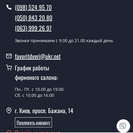
(098) 524 95 70
Вы производите установку
межкомнатных дверей ТМ Фаворит?
(050) 843 20 80
Да производим. Монтаж межкомнатных дверей ТМ
(063) 999 26 97
Фаворит производится согласно очереди, во все дни
кроме воскресенья.
Звонки принимаем c 9.00 до 21.00 каждый день
Сколько стоит установка дверей
favoritdveri@ukr.net
Classic-51?
График работы
Стоимость установки дверей Classic-51 - от 1800 грн.
фирменого салона:
Можно на сегодня вызвать
замерщика?
Пн.- Пт. с 10.00 до 19.00
Сб. с 10.00 до 16.00
Да можно.
г. Киев, просп. Бажана, 14
У вас есть в наличии готовые
межкомнатные двери фаворит?
Проложить маршрут
Да, мы имеем большой ассортимент готовых
Онлайн консультант