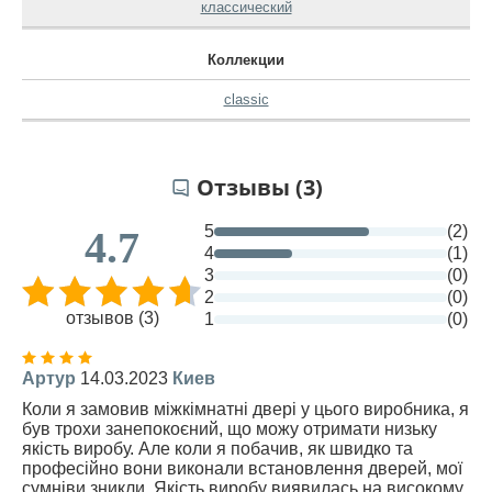
классический
Коллекции
classic
Отзывы (3)
5
(2)
4.7
4
(1)
3
(0)
2
(0)
отзывов (3)
1
(0)
Артур
14.03.2023
Киев
Коли я замовив міжкімнатні двері у цього виробника, я
був трохи занепокоєний, що можу отримати низьку
якість виробу. Але коли я побачив, як швидко та
професійно вони виконали встановлення дверей, мої
сумніви зникли. Якість виробу виявилась на високому