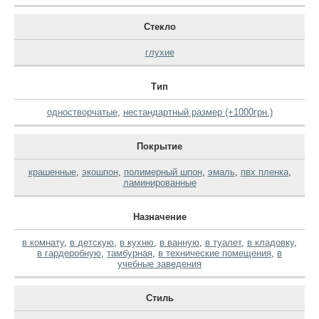
Стекло
глухие
Тип
одностворчатые
,
нестандартный размер (+1000грн.)
Покрытие
крашенные
,
экошпон
,
полимерный шпон
,
эмаль
,
пвх пленка
,
ламинированные
Назначение
в комнату
,
в детскую
,
в кухню
,
в ванную
,
в туалет
,
в кладовку
,
в гардеробную
,
тамбурная
,
в технические помещения
,
в
учебные заведения
Стиль