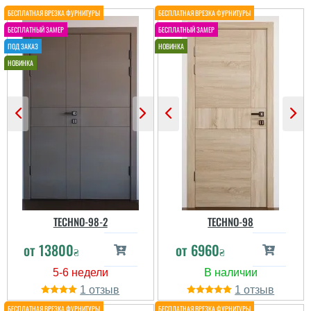
TECHNO-98-2
TECHNO-98
от
13800
от
6960
₴
₴
1
1