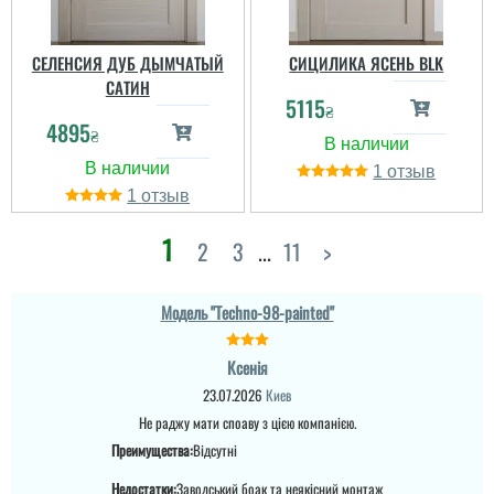
СЕЛЕНСИЯ ДУБ ДЫМЧАТЫЙ
СИЦИЛИКА ЯСЕНЬ BLK
САТИН
5115
₴
4895
₴
1
1
Єгор
Василь
1
2
3
...
11
>
Норм двері, але оте
очікування замовлення..
Прикольний класичний
Модель "Techno-98-painted"
плюс не дотягує по
варіант міжкімнатки. По
якості фурнітура,
якості все сподобалась.
скриптів заїдає при
Дякую
Ксенія
користуванні. ...
23.07.2026
Киев
Не раджу мати споаву з цією компанією.
Преимущества:
Відсутні
Недостатки:
Заводський боак та неякісний монтаж