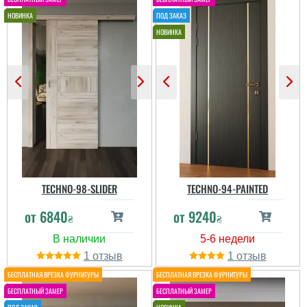
TECHNO-98-SLIDER
TECHNO-94-PAINTED
от
6840
от
9240
₴
₴
1
1