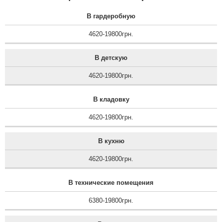
підігналось ідеально,
з міцного матеріалу,
працюють без збоя....
поверхня стійка до
В гардеробную
подр...
4620-19800грн.
В детскую
4620-19800грн.
В кладовку
4620-19800грн.
В кухню
4620-19800грн.
В технические помещения
6380-19800грн.