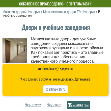
СОБСТВЕННОЕ ПРОИЗВОДСТВО-НЕ ПЕРЕПЛАЧИВАЙ!
Магазин дверей Фаворит
/
Межкомнатные двери ТМ Фаворит
/
В
учебные заведения
Двери в учебные заведения
Межкомнатные двери для учебных
заведений созданы максимально
звукоизолирующими и износостойкими.
Как показывает практика – это главные
требования для обеспечения
качественного учебного процесса.
🚚 Виробник 📦 дверей 🎯
У нас для вас є особливі умови доставки. Детальніше:
(098) 524 95 70
дешевле
дороже
Фильтры