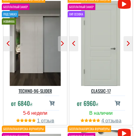
изгиб и перекос
пробова...
Хороші двері, але трохи
не вгадали з відтінком.
Приємно здивувала
якість кріплень і
фурнітури.
Інга
TECHNO-96-SLIDER
CLASSIC-17
от
6840
от
6960
₴
₴
Двері потрібно було
виконати так, щоб вони
займали мінімум місця,
1
4
дуже вийшло все
красиво.