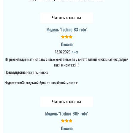
Читать отзывы
Модель "Techno-83-roto"
Оксана
13.07.2026
Киев
Инга
Не рекомендую мати справу з цією компанією як у виготовленні міжкімнатних дверей
Яша
так і в монтажі!!!!
Преимущества:
Нажаль ніяких
Классные двери.
Недостатки:
Заводський брак та неякісний монтаж
Хотілось швидко
Именно в таком стиле
вирішити питання і двері
нужны были. Спасибо
були в наявності, дякую
магазину за быстрое
за швидке встановлення
выполнение заказа.
Читать отзывы
Модель "Techno-66F-roto"
Оксана