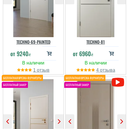
TECHNO-69-PAINTED
TECHNO-81
от
9240
от
6960
₴
₴
1
4