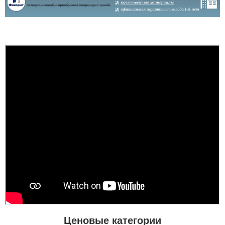
Іван
Леонід
Колір виглядає стильно,
сучасно і чудово
вписується в інтер’єр,
Замовляю тут не
особливо в поєднанні зі
вперше, тому знав, що
світлими стінами та
буде якісний продукт.
темною підлогою. Щодо
Ценовые категории
Установив сам, все
якості, двері виготовлені