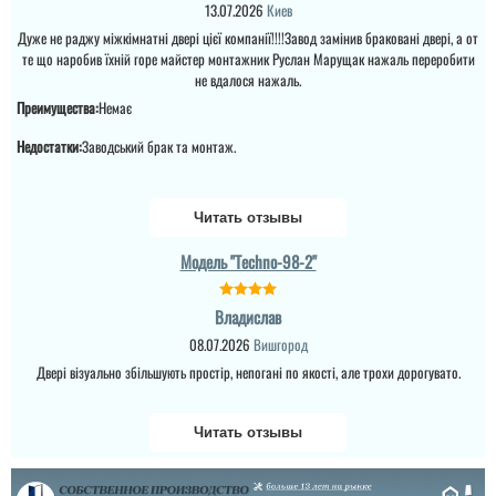
13.07.2026
Киев
Дуже не раджу міжкімнатні двері цієї компанії!!!!Завод замінив браковані двері, а от
те що наробив їхній горе майстер монтажник Руслан Марущак нажаль переробити
не вдалося нажаль.
Преимущества:
Немає
Недостатки:
Заводський брак та монтаж.
Читать отзывы
Іван
Ігор
Модель "Techno-98-2"
Владислав
Дякую за якість. Гарні
Непогані двері. Сам
двері, хоча трохи і з
08.07.2026
Вишгород
встановив, нарікань не
запізненням виконали
маю. Все начебто
замовлення. Але тим не
Двері візуально збільшують простір, непогані по якості, але трохи дорогувато.
працює без зауважень.
менше, якість перекрила
Трохи дорогувато, як на
всі недоліки, тому
мене.
п'ятірка....
Читать отзывы