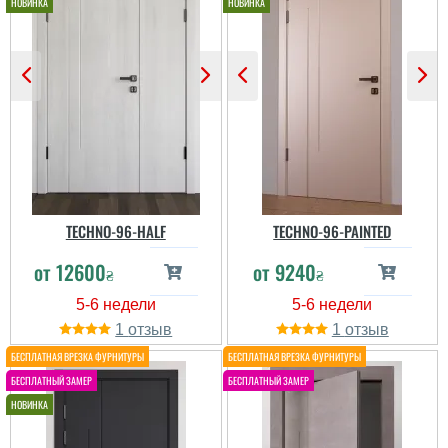
TECHNO-96-HALF
TECHNO-96-PAINTED
от
12600
от
9240
₴
₴
Інна
1
1
Владислав
Привабили цікавим
дизайном в першу чергу.
Двері візуально
Чоловік сказав, що по
збільшують простір,
якості теж гарні. Тому,
непогані по якості, але
поки задоволені.