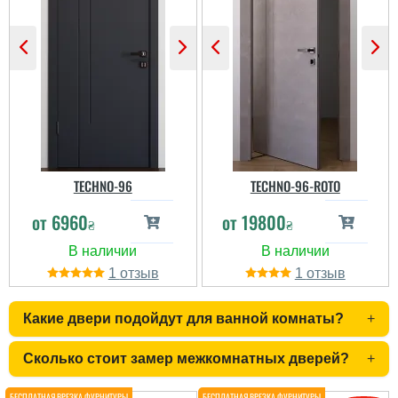
Ксенія
трохи дорогувато.
Подивимось ще, як
служитимуть...
Не раджу мати споаву з
цією компанією.
читати всі відгуки
TECHNO-96
TECHNO-96-ROTO
от
6960
от
19800
₴
₴
Олег Прокол
1
1
Двери шикардос.
Абсолютное качество,
давно такого не видел и
Какие двери подойдут для ванной комнаты?
+
название изготовителя
новое, не слышал
такого, но марку
Сколько стоит замер межкомнатных дверей?
+
качества держит.
Покрытие идеальное,
полотно как монолит на
Анатолій