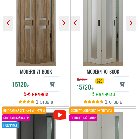
вживу дуже прикольно,
всім заодволена,
дякую....
читати всі відгуки
MODERN-71-BOOK
MODERN-70-BOOK
15100
₴
620
15720
₴
15720
₴
Іван
Олег Петренко
замовляли двері-книжку
1
1
для гардеробної,
Двері сподобались і
оскільки звичайна
дизайном і методом
система відкривання
відкривання і якістю.
займала багато місця.
Рекомендую!
Після консультацій з
(виготовляли на
менеджером вирішили
замовлення близько
спробувати такий
місяця)...
варіант відкривання - і