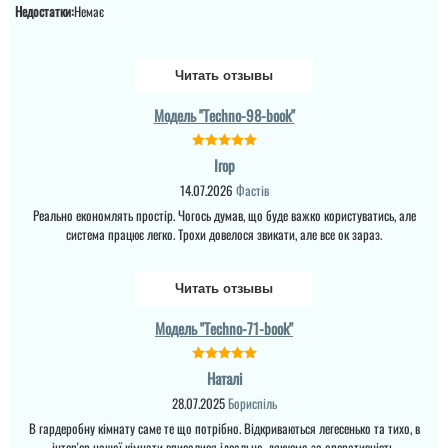
читати всі відгуки
Недостатки:
Немає
Дякую за все, все
сподобалось, все ок.
Читать отзывы
Модель "Techno-98-book"
Ігор
14.07.2026
Фастів
Реально економлять простір. Чогось думав, що буде важко користуватись, але
система працює легко. Трохи довелося звикати, але все ок зараз.
Читать отзывы
Модель "Techno-71-book"
Валерій
Наталі
Марія
28.07.2025
Бориспіль
ДЯкую за співпрацю
В гардеробну кімнату саме те що потрібно. Відкриваються легесенько та тихо, в
вірну та правильну,
Класичний і втой же час
інтер'єр нашої кімнати вписалися ідеально, дякуємо за оперативність.
грамотну від почтаку