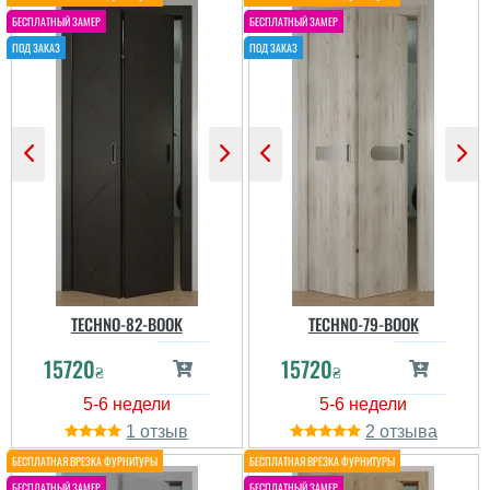
читати всі відгуки
читати всі відгуки
TECHNO-82-BOOK
TECHNO-79-BOOK
15720
15720
₴
₴
Тетяна Гонтаренко
Лариса
1
2
Замовляли двері на
Хорошое соотношение
сайті. Фахівці порадили
цены и качества, очень