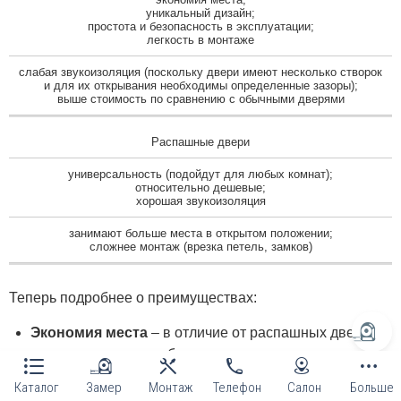
уникальный дизайн;
простота и безопасность в эксплуатации;
легкость в монтаже
слабая звукоизоляция (поскольку двери имеют несколько створок
и для их открывания необходимы определенные зазоры);
выше стоимость по сравнению с обычными дверями
Распашные двери
универсальность (подойдут для любых комнат);
относительно дешевые;
хорошая звукоизоляция
занимают больше места в открытом положении;
сложнее монтаж (врезка петель, замков)
Теперь подробнее о преимуществах:
Экономия места
– в отличие от распашных дверей,
двери-книжка не требуют дополнительного
пространства для открывания.
Каталог
Замер
Монтаж
Телефон
Салон
Больше
Уникальный дизайн
– створки могут иметь