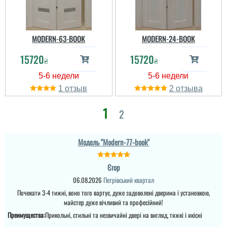
нам с чоловіком
читати всі відгуки
сподобалось ...
MODERN-63-BOOK
MODERN-24-BOOK
15720
15720
₴
₴
1
2
1
2
Дмитро
Модель "Modern-77-book"
Гарні якісні двері. На
Єгор
сайті дійсно широкий
вибір, великий плюс -
06.08.2026
Петрівський квартал
професійна
Даня
консультація.
Почекати 3-4 тижні, воно того вартує, дуже задоволені дверима і установкою,
Однозначно допомогли з
майстер дуже вічливий та професійний!
вибором. ...
Преимущества:
Прикольні, стильні та незвичайні двері на вигляд, тяжкі і якісні