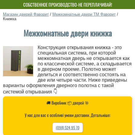
СОБСТВЕННОЕ ПРОИЗВОДСТВО-НЕ ПЕРЕПЛАЧИВАЙ!
Магазин дверей Фаворит
/
Межкомнатные двери ТМ Фаворит
/
Книжка
Межкомнатные двери книжка
Конструкция открывания книжка - это
специальная система, при которой
межкомнатная дверь не открывается как
по классической системе, а складывается
в дверном проеме. Полотно может
делиться и соответственно состоять на
две или четыре части. Ниже приведены
варианты оформления дверного полотна с такой
системой открывания 👇
🚚 Виробник 📦 дверей 🎯
У нас для вас є особливі умови доставки. Детальніше:
(098) 524 95 70