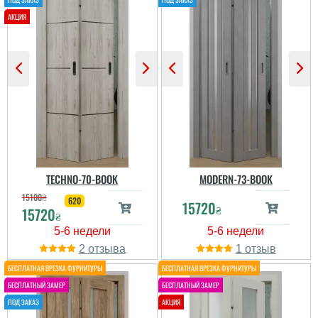
Моя искренняя
подобаються, колір
рекомендация!...
відповідає кольору на
фото....
читати всі відгуки
читати всі відгуки
TECHNO-70-BOOK
MODERN-73-BOOK
15100
₴
620
15720
₴
15720
₴
Наташа
Діана
2
1
дверима задоволені,
шукали саме двері-
Дуже стильно
книгу. Якість на
виглядають двері,
високому рівні - все
мінімальний узор та
чітко, рівно. Ціна як на
вставочка а двивться
мене трохи завелика....