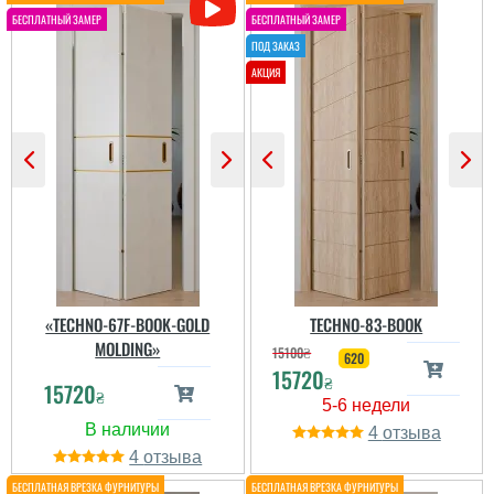
«TECHNO-67F-BOOK-GOLD
TECHNO-83-BOOK
MOLDING»
15100
₴
620
15720
₴
15720
₴
Ігор
Єгор
4
4
Реально економлять