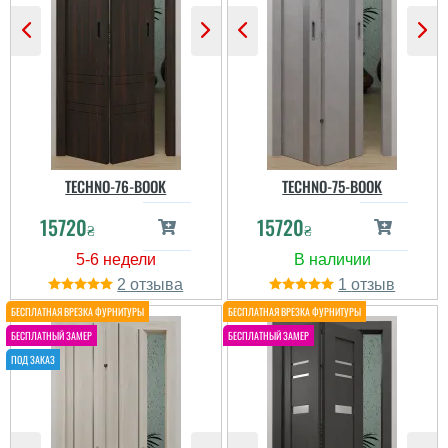
Скриті петлі. ...
саме те що потрібно.
Все понравилось.
Відкриваються
Конструкция
легесенько та тихо, в
действительно экономит
інтер'єр нашої кімнати
место. Магазин
вписалися ідеально,
рекомендую!
дякуємо за
оперативність....
читати всі відгуки
читати всі відгуки
TECHNO-76-BOOK
TECHNO-75-BOOK
15720
15720
₴
₴
2
1