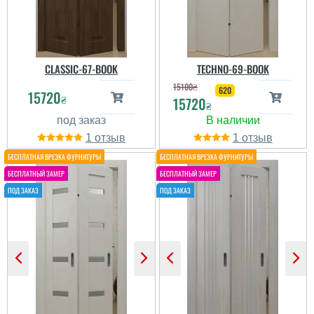
CLASSIC-67-BOOK
TECHNO-69-BOOK
15100
₴
620
15720
₴
15720
₴
1
1
Валя
Ліда
Цікава конструкція,
Затіяли ремонт в
дизайн теж прикольний.
будинку, спочатку
Замовляли в білому
замінили вхідні, а
кольорі з чорним склом -
згодом замовили і
виглядає вражаюче!
міжкімнатні двері, двері
дуже тяжкі на вагу і
дуже якісно виконанні,