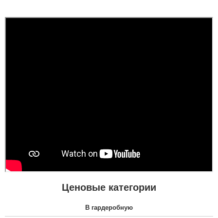
Степан
Вова
Надзвичайно
задоволений моїми
новими дверими! Вони
точно виглядають як на
Дверима задоволений,
зображеннях на сайті.
установка виконана за
Дякую за чудовий
день, все чисто,
сервіс!...
прибрали за собою,
персонал ввічливий
Ценовые категории
читати всі відгуки
В гардеробную