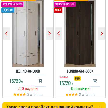
Почекати 3-4 тижні, воно
простір. Чогось думав,
того вартує, дуже
що буде важко
задоволені дверима і
користуватись, але
установкою, майстер
система працює легко.
дуже вічливий та
Трохи довелося звикати,
професійний!...
але все ок зараз....
TECHNO-78-BOOK
TECHNO-66F-BOOK
15100
₴
620
15720
₴
15720
₴
Сергей
Олена
3
2
Дверь понравилась по
Хотілось побільше скла
всем параметрам
Какие двери подойдут для ванной комнаты?
+
і щоб не зовсім класика