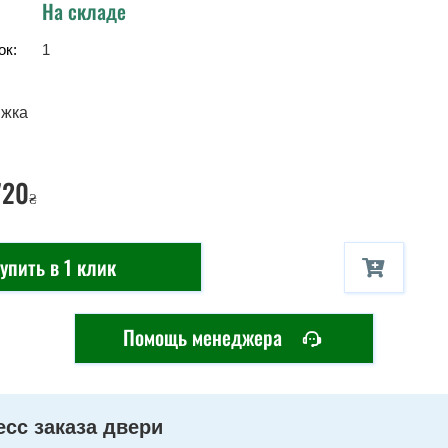
На складе
ок:
1
ижка
720
₴
упить в 1 клик
Помощь менеджера
сс заказа двери