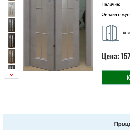
Наличие:
Онлайн покуп
кн
Цена:
15
К
Проце