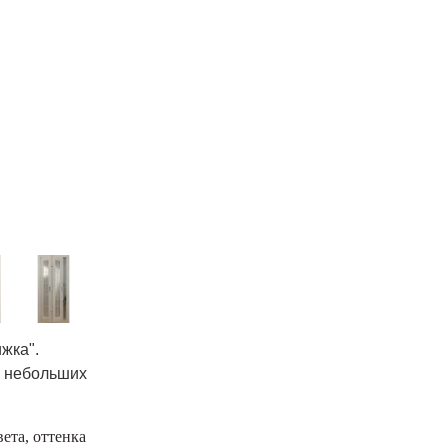
жка".
я небольших
ета, оттенка