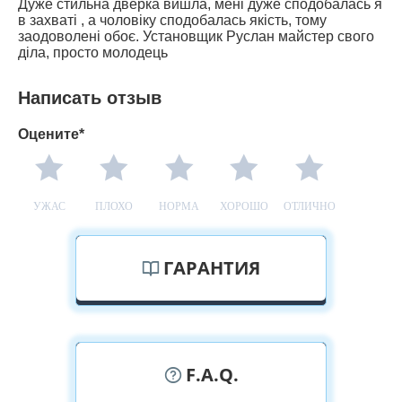
Дуже стильна дверка вишла, мені дуже сподобалась я
в захваті , а чоловіку сподобалась якість, тому
заодоволені обоє. Установщик Руслан майстер свого
діла, просто молодець
Написать отзыв
Оцените*
УЖАС
ПЛОХО
НОРМА
ХОРОШО
ОТЛИЧНО
ГАРАНТИЯ
F.A.Q.