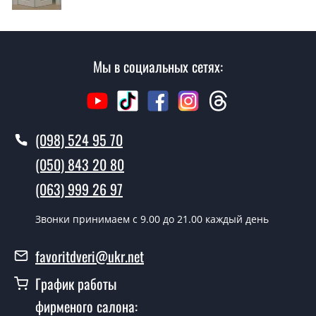
замер и консультацию на выезде. Каждый сотрудник
имеет с собой каталоги цветов и узоров. После
замера и консультации Вы можете оформить заявку
не посещая наш офис.
Мы в социальных сетях:
Сколько стоит вызвать замерщика?
Вызов замерщика-консультанта стоит 500 грн.
(098) 524 95 70
Вы производите установку
межкомнатных дверей ТМ Фаворит?
(050) 843 20 80
Да производим. Монтаж межкомнатных дверей ТМ
(063) 999 26 97
Фаворит производится согласно очереди, во все дни
кроме воскресенья.
Звонки принимаем c 9.00 до 21.00 каждый день
Сколько стоит установка дверей
favoritdveri@ukr.net
Modern-73-book?
График работы
Стоимость установки дверей Modern-73-book - от 1800
фирменого салона:
грн.