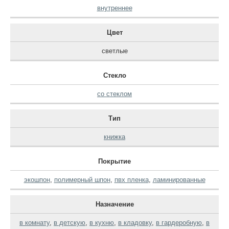
внутреннее
Цвет
светлые
Стекло
со стеклом
Тип
книжка
Покрытие
экошпон
,
полимерный шпон
,
пвх пленка
,
ламинированные
Назначение
в комнату
,
в детскую
,
в кухню
,
в кладовку
,
в гардеробную
,
в