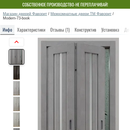
СОБСТВЕННОЕ ПРОИЗВОДСТВО-НЕ ПЕРЕПЛАЧИВАЙ!
Магазин дверей Фаворит
/
Межкомнатные двери ТМ Фаворит
/
Modern-73-book
Инфо
Характеристики
Отзывы (1)
Конструктив
Установка
До