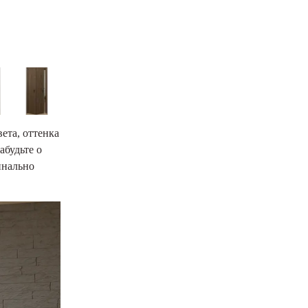
ета, оттенка
абудьте о
инально