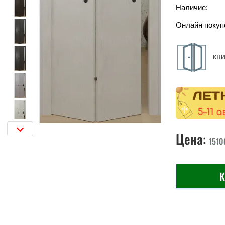
Наличие:
Онлайн покуп
кн
Цена:
1510
К