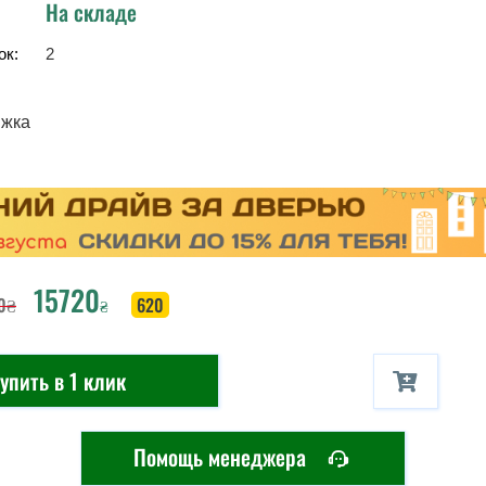
На складе
ок:
2
ижка
15720
0
₴
620
₴
упить в 1 клик
Помощь менеджера