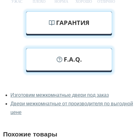
УЖАС
ПЛОХО
НОРМА
ХОРОШО
ОТЛИЧНО
ГАРАНТИЯ
F.A.Q.
У вас можно посмотреть
межкомнатные двери фаворит
Изготовим межкомнатные двери под заказ
вживую?
Двери межкомнатные от производителя по выгодной
Да, можно посмотреть межкомнатные двери фаворит
цене
в нашем фирменном салоне-магазине.
У вас большой магазин?
Похожие товары