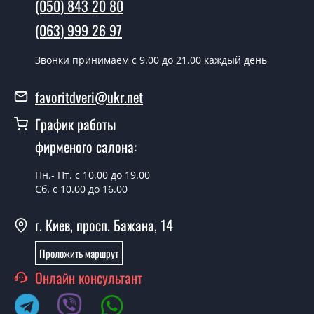
(050) 843 20 80
Да производим. Монтаж межкомнатных дверей ТМ
(063) 999 26 97
Фаворит производится согласно очереди, во все дни
кроме воскресенья.
Звонки принимаем c 9.00 до 21.00 каждый день
Сколько стоит установка дверей
favoritdveri@ukr.net
Elegance-03 Blue?
График работы
Стоимость установки дверей Elegance-03 Blue - от
фирменого салона:
1800 грн.
Можно на сегодня вызвать
Пн.- Пт. с 10.00 до 19.00
замерщика?
Сб. с 10.00 до 16.00
Да можно.
г. Киев, просп. Бажана, 14
У вас есть в наличии готовые
Проложить маршрут
межкомнатные двери фаворит?
Онлайн консультант
Да, мы имеем большой ассортимент готовых
межкомнатных дверей ТМ Фаворит.