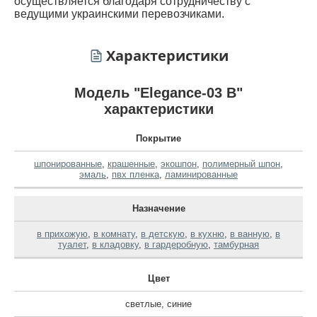
осуществляется благодаря сотрудничеству с
ведущими украинскими перевозчиками.
Характеристики
Модель "Elegance-03 B"
характеристики
Покрытие
шпонированные
,
крашенные
,
экошпон
,
полимерный шпон
,
эмаль
,
пвх пленка
,
ламинированные
Назначение
в прихожую
,
в комнату
,
в детскую
,
в кухню
,
в ванную
,
в
туалет
,
в кладовку
,
в гардеробную
,
тамбурная
Цвет
светлые
,
синие