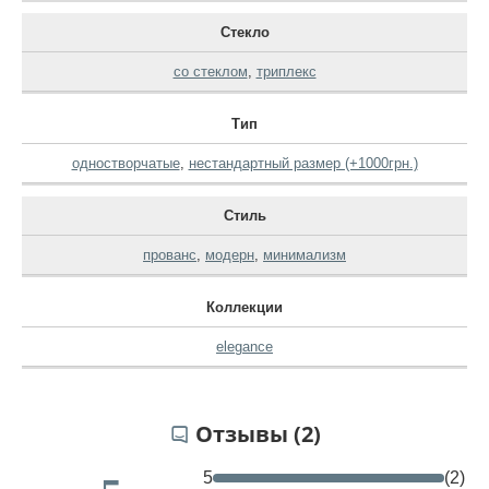
Стекло
со стеклом
,
триплекс
Тип
одностворчатые
,
нестандартный размер (+1000грн.)
Стиль
прованс
,
модерн
,
минимализм
Коллекции
elegance
Отзывы (2)
5
(2)