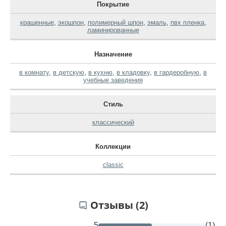
Покрытие
крашенные
,
экошпон
,
полимерный шпон
,
эмаль
,
пвх пленка
,
ламинированные
Назначение
в комнату
,
в детскую
,
в кухню
,
в кладовку
,
в гардеробную
,
в
учебные заведения
Стиль
классический
Коллекции
classic
Отзывы (2)
5
(1)