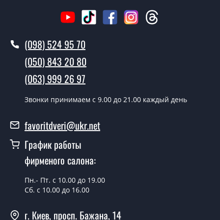
Сколько стоит вызвать замерщика?
Вызов замерщика-консультанта стоит 500 грн.
(098) 524 95 70
Вы производите установку
межкомнатных дверей под заказ?
(050) 843 20 80
Да производим. Монтаж межкомнатных дверей под
(063) 999 26 97
заказ производится согласно очереди, во все дни
кроме воскресенья.
Звонки принимаем c 9.00 до 21.00 каждый день
Сколько стоит установка дверей
favoritdveri@ukr.net
Classic-17-2?
График работы
Стоимость установки дверей Classic-17-2 - от 1800
фирменого салона:
грн.
Можно на сегодня вызвать
Пн.- Пт. с 10.00 до 19.00
замерщика?
Сб. с 10.00 до 16.00
Да можно.
г. Киев, просп. Бажана, 14