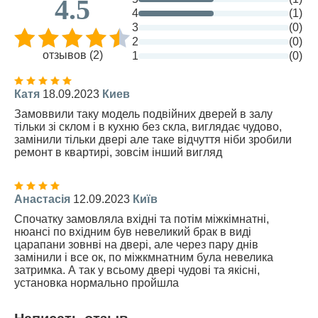
4.5
4
(1)
3
(0)
2
(0)
отзывов (2)
1
(0)
Катя
18.09.2023
Киев
Замоввили таку модель подвійних дверей в залу
тільки зі склом і в кухню без скла, виглядає чудово,
замінили тільки двері але таке відчуття ніби зробили
ремонт в квартирі, зовсім інший вигляд
Анастасія
12.09.2023
Київ
Спочатку замовляла вхідні та потім міжкімнатні,
нюансі по вхідним був невеликий брак в виді
царапани зовнві на двері, але через пару днів
замінили і все ок, по міжкмнатним була невелика
затримка. А так у всьому двері чудові та якісні,
установка нормально пройшла