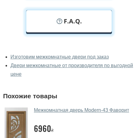
F.A.Q.
У вас можно посмотреть
межкомнатные двери фаворит
Изготовим межкомнатные двери под заказ
вживую?
Двери межкомнатные от производителя по выгодной
Да, можно посмотреть межкомнатные двери фаворит
цене
в нашем фирменном салоне-магазине.
У вас большой магазин?
Похожие товары
Да, у нас большой выбор межкомнатных и входных
Межкомнатная дверь Modern-43 Фаворит
дверей.
Помогаете ли вы выбрать
6960
₴
межкомнатные двери фаворит?