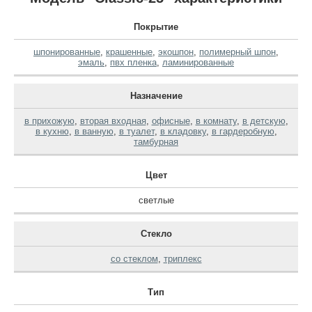
Покрытие
шпонированные
,
крашенные
,
экошпон
,
полимерный шпон
,
эмаль
,
пвх пленка
,
ламинированные
Назначение
в прихожую
,
вторая входная
,
офисные
,
в комнату
,
в детскую
,
в кухню
,
в ванную
,
в туалет
,
в кладовку
,
в гардеробную
,
тамбурная
Цвет
светлые
Стекло
со стеклом
,
триплекс
Тип