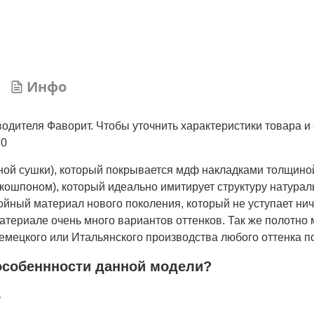
Инфо
водителя Фаворит. Чтобы уточнить характеристики товара и 
70
нной сушки), который покрывается мдф накладками толщино
кошпоном), который идеально имитирует структуру натурал
лойный материал нового поколения, который не уступает ни
атериале очень много вариантов оттенков. Так же полотно 
мецкого или Итальянского производства любого оттенка по
особеннности данной модели?
ь