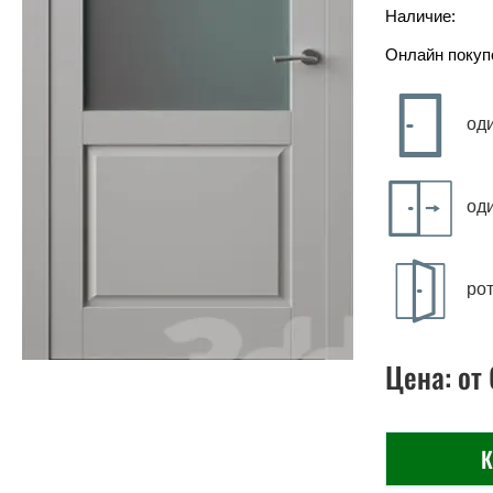
Наличие:
Онлайн покуп
од
од
ро
Цена:
от
К