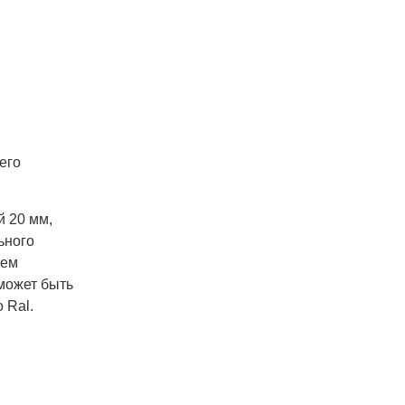
его
й 20 мм,
ьного
чем
может быть
 Ral.