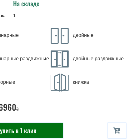
На складе
ок:
1
инарные
двойные
инарные раздвижные
двойные раздвижные
торные
книжка
 6960
₴
упить в 1 клик