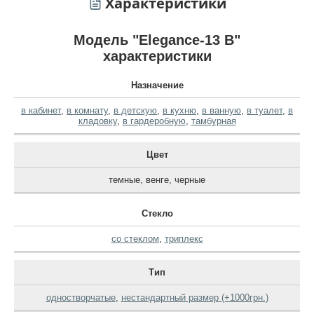
Характеристики
Модель "Elegance-13 B"
характеристики
Назначение
в кабинет
,
в комнату
,
в детскую
,
в кухню
,
в ванную
,
в туалет
,
в
кладовку
,
в гардеробную
,
тамбурная
Цвет
темные
,
венге
,
черные
Стекло
со стеклом
,
триплекс
Тип
одностворчатые
,
нестандартный размер (+1000грн.)