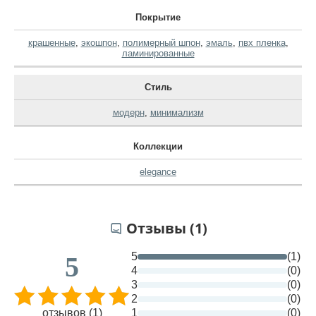
Покрытие
крашенные
,
экошпон
,
полимерный шпон
,
эмаль
,
пвх пленка
,
ламинированные
Стиль
модерн
,
минимализм
Коллекции
elegance
Отзывы (1)
5
(1)
5
4
(0)
3
(0)
2
(0)
отзывов (1)
1
(0)