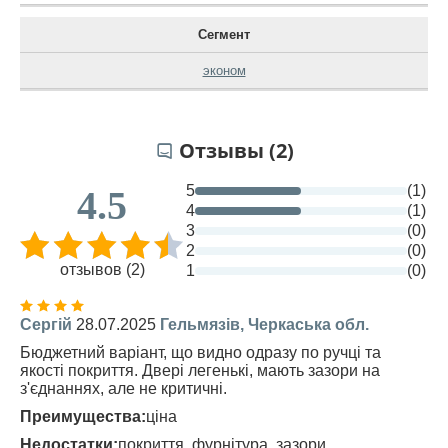
Сегмент
эконом
Отзывы (2)
5
(1)
4.5
4
(1)
3
(0)
2
(0)
отзывов (2)
1
(0)
Сергій
28.07.2025
Гельмязів, Черкаська обл.
Бюджетний варіант, що видно одразу по ручці та
якості покриття. Двері легенькі, мають зазори на
з'єднаннях, але не критичні.
Преимущества:
ціна
Недостатки:
покриття, фурнітура, зазори