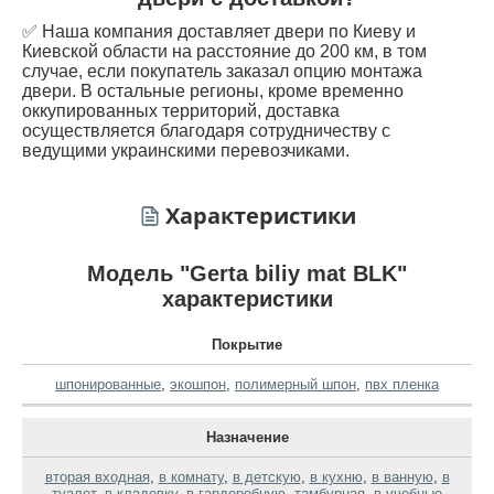
✅ Наша компания доставляет двери по Киеву и
Киевской области на расстояние до 200 км, в том
случае, если покупатель заказал опцию монтажа
двери. В остальные регионы, кроме временно
оккупированных территорий, доставка
осуществляется благодаря сотрудничеству с
ведущими украинскими перевозчиками.
Характеристики
Модель "Gerta biliy mat BLK"
характеристики
Покрытие
шпонированные
,
экошпон
,
полимерный шпон
,
пвх пленка
Назначение
вторая входная
,
в комнату
,
в детскую
,
в кухню
,
в ванную
,
в
туалет
,
в кладовку
,
в гардеробную
,
тамбурная
,
в учебные