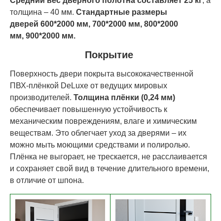
Средний вес дверного полотна составляет 25 кг
, а
толщина – 40 мм.
Стандартные размеры
дверей
60
0*200
0 мм,
70
0*200
0 мм,
80
0*200
0
мм,
90
0*200
0 мм.
Покрытие
Поверхность двери покрыта высококачественной
ПВХ-плёнкой DeLuxe от ведущих мировых
производителей.
Толщина плёнки (0,24 мм)
обеспечивает повышенную устойчивость к
механическим повреждениям, влаге и химическим
веществам. Это облегчает уход за дверями – их
можно мыть моющими средствами и полиролью.
Плёнка не выгорает, не трескается, не расслаивается
и сохраняет свой вид в течение длительного времени,
в отличие от шпона.