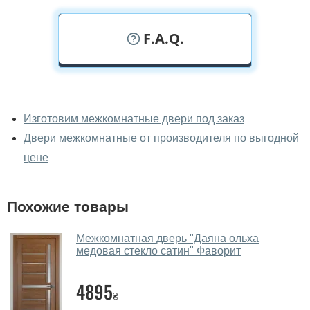
F.A.Q.
У вас можно посмотреть
межкомнатные двери фаворит
Изготовим межкомнатные двери под заказ
вживую?
Двери межкомнатные от производителя по выгодной
Да, можно посмотреть межкомнатные двери фаворит
цене
в нашем фирменном салоне-магазине.
У вас большой магазин?
Похожие товары
Да, у нас большой выбор межкомнатных и входных
Межкомнатная дверь "Даяна ольха
дверей.
медовая стекло сатин" Фаворит
Помогаете ли вы выбрать
межкомнатные двери фаворит?
4895
₴