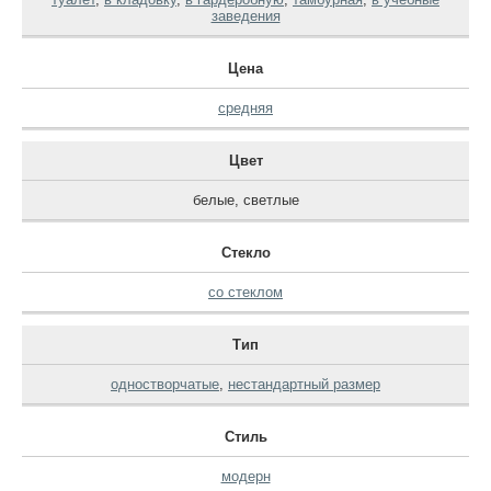
заведения
Цена
средняя
Цвет
белые
,
светлые
Стекло
со стеклом
Тип
одностворчатые
,
нестандартный размер
Стиль
модерн