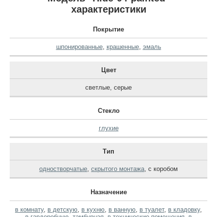
характеристики
Покрытие
шпонированные
,
крашенные
,
эмаль
Цвет
светлые
,
серые
Стекло
глухие
Тип
одностворчатые
,
скрытого монтажа
,
с коробом
Назначение
в комнату
,
в детскую
,
в кухню
,
в ванную
,
в туалет
,
в кладовку
,
в гардеробную
,
тамбурная
,
в технические помещения
,
в