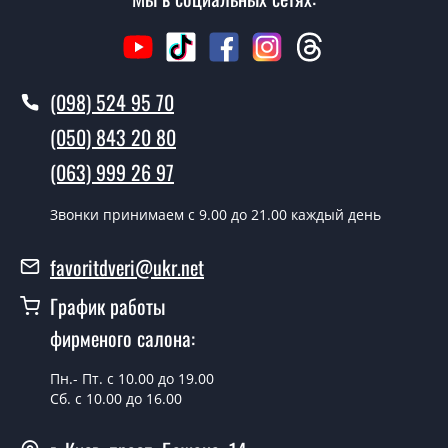
Сколько стоит вызвать замерщика?
Вызов замерщика-консультанта стоит 500 грн.
(098) 524 95 70
Вы производите установку
межкомнатных дверей ТМ Фаворит?
(050) 843 20 80
Да производим. Монтаж межкомнатных дверей ТМ
(063) 999 26 97
Фаворит производится согласно очереди, во все дни
кроме воскресенья.
Звонки принимаем c 9.00 до 21.00 каждый день
Сколько стоит установка дверей Hide-
favoritdveri@ukr.net
04-painted?
График работы
Стоимость установки дверей Hide-04-painted - от 1800
фирменого салона:
грн.
Можно на сегодня вызвать
Пн.- Пт. с 10.00 до 19.00
замерщика?
Сб. с 10.00 до 16.00
Да можно.