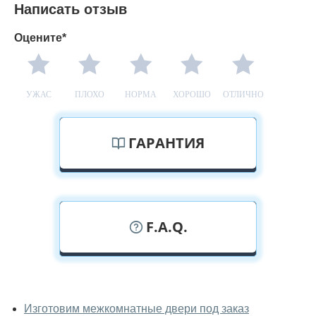
Написать отзыв
Оцените*
УЖАС
ПЛОХО
НОРМА
ХОРОШО
ОТЛИЧНО
ГАРАНТИЯ
F.A.Q.
У вас можно посмотреть
межкомнатные двери фаворит
Изготовим межкомнатные двери под заказ