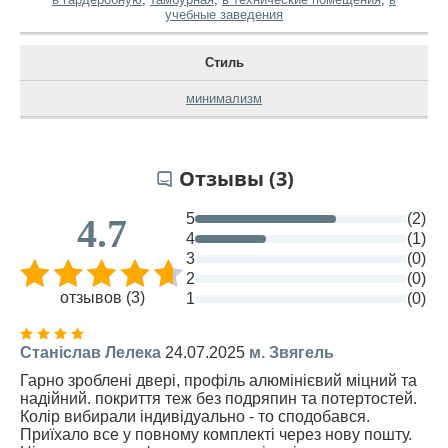
учебные заведения
Стиль
минимализм
Отзывы (3)
5
(2)
4.7
4
(1)
3
(0)
2
(0)
отзывов (3)
1
(0)
Станіслав Лелека
24.07.2025
м. Звягель
Гарно зроблені двері, профіль алюмінієвий міцний та
надійний. покриття теж без подряпин та потертостей.
Колір вибирали індивідуально - то сподобався.
Приїхало все у повному комплекті через нову пошту.