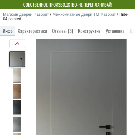
СОБСТВЕННОЕ ПРОИЗВОДСТВО-НЕ ПЕРЕПЛАЧИВАЙ!
Магазин дверей Фаворит
/
Межкомнатные двери ТМ Фаворит
/
Hide-
04-painted
Инфо
Характеристики
Отзывы (3)
Конструктив
Установка
До