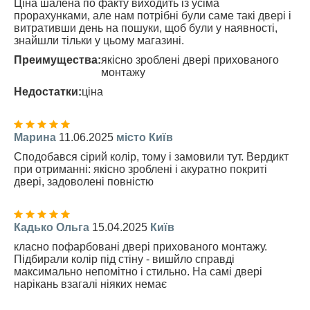
Ціна шалена по факту виходить із усіма
прорахунками, але нам потрібні були саме такі двері і
витративши день на пошуки, щоб були у наявності,
знайшли тільки у цьому магазині.
Преимущества:
якісно зроблені двері прихованого
монтажу
Недостатки:
ціна
Марина
11.06.2025
місто Київ
Сподобався сірий колір, тому і замовили тут. Вердикт
при отриманні: якісно зроблені і акуратно покриті
двері, задоволені повністю
Кадько Ольга
15.04.2025
Київ
класно пофарбовані двері прихованого монтажу.
Підбирали колір під стіну - вишйло справді
максимально непомітно і стильно. На самі двері
нарікань взагалі ніяких немає