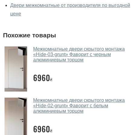
вживую?
Двери межкомнатные от производителя по выгодной
Да, можно посмотреть межкомнатные двери фаворит
цене
в нашем фирменном салоне-магазине.
У вас большой магазин?
Похожие товары
Да, у нас большой выбор межкомнатных и входных
Межкомнатные двери скрытого монтажа
дверей.
«Hide-03-grunt» Фаворит с черным
алюминиевым торцом
Помогаете ли вы выбрать
межкомнатные двери фаворит?
6960
₴
Да. Мы консультируем покупателей
по телефону
,
через мессенджеры, онлайн чат или непосредственно
в нашем салоне-магазине.
Межкомнатные двери скрытого монтажа
«Hide-02-grunt» Фаворит с белым
Какие основные особенности и
алюминиевым торцом
преимущества ваших межкомнатных
дверей?
6960
₴
Каркас полотна межкомнатных дверей производится