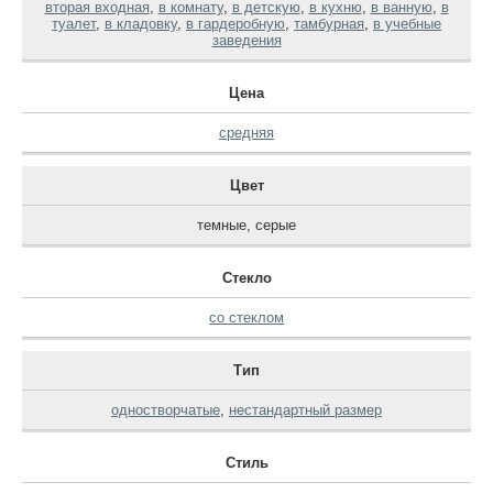
вторая входная
,
в комнату
,
в детскую
,
в кухню
,
в ванную
,
в
туалет
,
в кладовку
,
в гардеробную
,
тамбурная
,
в учебные
заведения
Цена
средняя
Цвет
темные
,
серые
Стекло
со стеклом
Тип
одностворчатые
,
нестандартный размер
Стиль