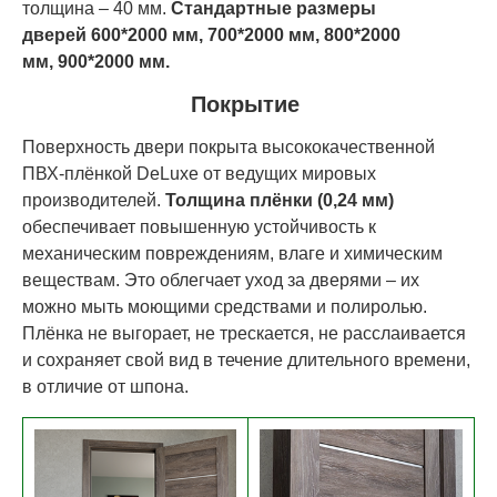
толщина – 40 мм.
Стандартные размеры
дверей
60
0*200
0 мм,
70
0*200
0 мм,
80
0*200
0
мм,
90
0*200
0 мм.
Покрытие
Поверхность двери покрыта высококачественной
ПВХ-плёнкой DeLuxe от ведущих мировых
производителей.
Толщина плёнки (0,24 мм)
обеспечивает повышенную устойчивость к
механическим повреждениям, влаге и химическим
веществам. Это облегчает уход за дверями – их
можно мыть моющими средствами и полиролью.
Плёнка не выгорает, не трескается, не расслаивается
и сохраняет свой вид в течение длительного времени,
в отличие от шпона.