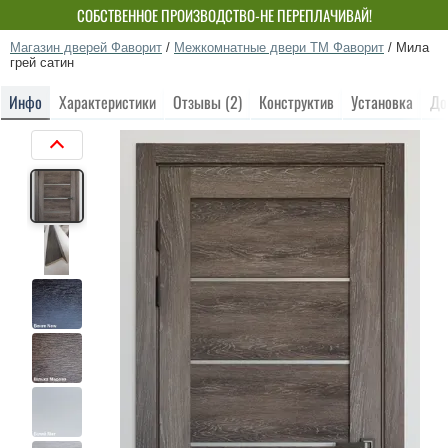
СОБСТВЕННОЕ ПРОИЗВОДСТВО-НЕ ПЕРЕПЛАЧИВАЙ!
Магазин дверей Фаворит
/
Межкомнатные двери ТМ Фаворит
/
Мила
грей сатин
Инфо
Характеристики
Отзывы (2)
Конструктив
Установка
До