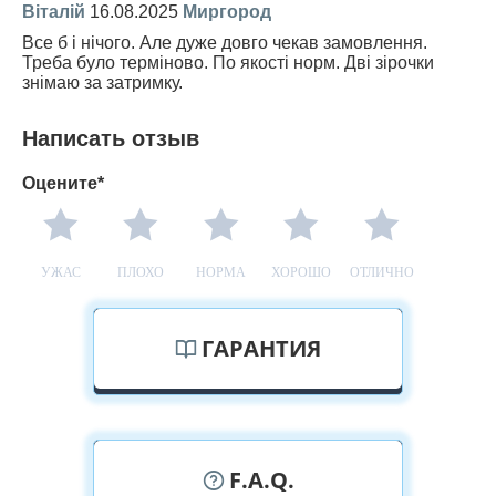
Віталій
16.08.2025
Миргород
Все б і нічого. Але дуже довго чекав замовлення.
Треба було терміново. По якості норм. Дві зірочки
знімаю за затримку.
Написать отзыв
Оцените*
УЖАС
ПЛОХО
НОРМА
ХОРОШО
ОТЛИЧНО
ГАРАНТИЯ
F.A.Q.