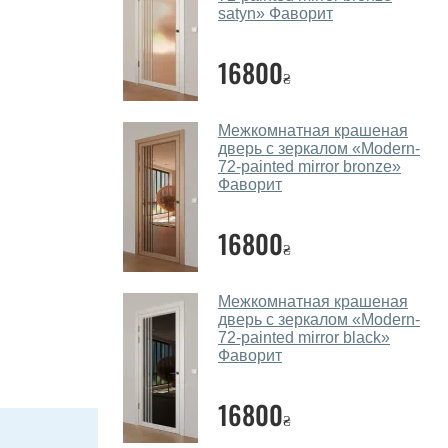
satyn» Фаворит
16800
₴
Межкомнатная крашеная
дверь с зеркалом «Modern-
72-painted mirror bronze»
Фаворит
16800
₴
Межкомнатная крашеная
дверь с зеркалом «Modern-
72-painted mirror black»
Фаворит
16800
₴