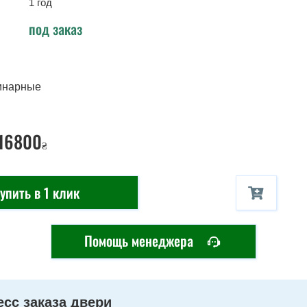
1 год
под заказ
инарные
 16800
₴
упить в 1 клик
Помощь менеджера
сс заказа двери