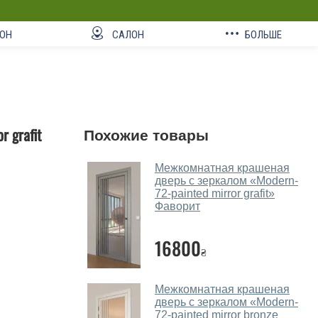
ОН
САЛОН
БОЛЬШЕ
 grafit
Похожие товары
Межкомнатная крашеная
дверь с зеркалом «Modern-
72-painted mirror grafit»
Фаворит
16800
₴
Межкомнатная крашеная
дверь с зеркалом «Modern-
72-painted mirror bronze