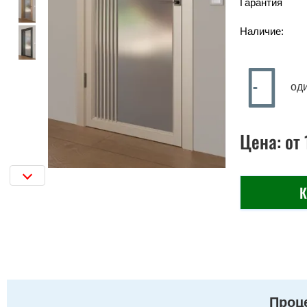
Гарантия
Наличие:
од
Цена:
от
К
Проце