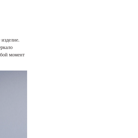
 изделие.
еркало
юбой момент