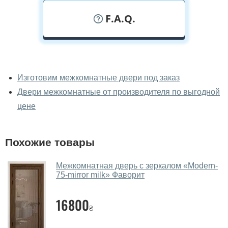
F.A.Q.
У вас можно посмотреть
межкомнатные двери фаворит
Изготовим межкомнатные двери под заказ
вживую?
Двери межкомнатные от производителя по выгодной
Да, можно посмотреть межкомнатные двери фаворит
цене
в нашем фирменном салоне-магазине.
У вас большой магазин?
Похожие товары
Да, у нас большой выбор межкомнатных и входных
Межкомнатная дверь с зеркалом «Modern-
дверей.
75-mirror milk» Фаворит
Помогаете ли вы выбрать
межкомнатные двери фаворит?
16800
₴
Да. Мы консультируем покупателей
по телефону
,