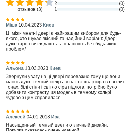
2
(0)
отзывов (3)
1
(0)
Міша
10.04.2023
Киев
Ці міжкімнатні двері є найкращим вибором для будь-
якого, хто шукає якісний та надійний варіант. Двері
дуже гарно виглядають та працюють без будь-яких
проблем/
Альона
13.03.2023
Киев
Звернули увагу на ці двері переважно тому що вони
мають дуже темний колір а у нас вс квартира в світлих
тонах, білі стіни і світло сіра підлога, потрібно було
добавити контрасту, ця модель в темному кольрі
чудово з цим справилася
Алексей
04.01.2018
Иза
Насыщенный темный цвет и отличный дизайн.
Покупка оказалась очень удачной.