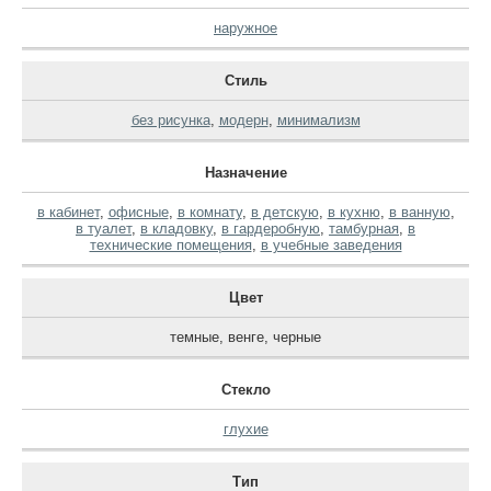
наружное
Стиль
без рисунка
,
модерн
,
минимализм
Назначение
в кабинет
,
офисные
,
в комнату
,
в детскую
,
в кухню
,
в ванную
,
в туалет
,
в кладовку
,
в гардеробную
,
тамбурная
,
в
технические помещения
,
в учебные заведения
Цвет
темные
,
венге
,
черные
Стекло
глухие
Тип