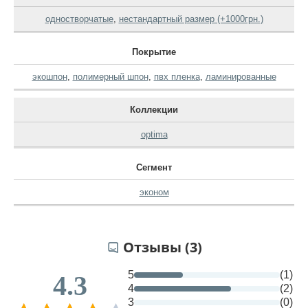
одностворчатые
,
нестандартный размер (+1000грн.)
Покрытие
экошпон
,
полимерный шпон
,
пвх пленка
,
ламинированные
Коллекции
optima
Сегмент
эконом
Отзывы (3)
5
(1)
4.3
4
(2)
3
(0)