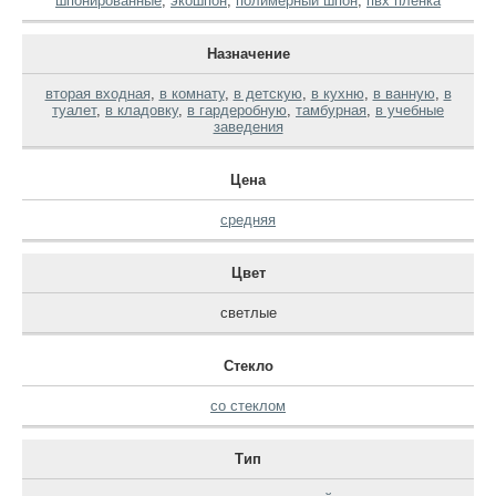
шпонированные
,
экошпон
,
полимерный шпон
,
пвх пленка
Назначение
вторая входная
,
в комнату
,
в детскую
,
в кухню
,
в ванную
,
в
туалет
,
в кладовку
,
в гардеробную
,
тамбурная
,
в учебные
заведения
Цена
средняя
Цвет
светлые
Стекло
со стеклом
Тип