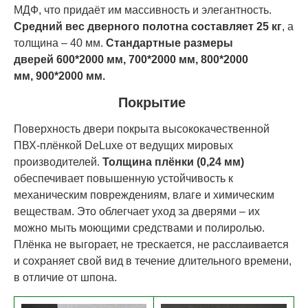
МДФ, что придаёт им массивность и элегантность.
Средний вес дверного полотна составляет 25 кг
, а
толщина – 40 мм.
Стандартные размеры
дверей
60
0*200
0 мм,
70
0*200
0 мм,
80
0*200
0
мм,
90
0*200
0 мм.
Покрытие
Поверхность двери покрыта высококачественной
ПВХ-плёнкой DeLuxe от ведущих мировых
производителей.
Толщина плёнки (0,24 мм)
обеспечивает повышенную устойчивость к
механическим повреждениям, влаге и химическим
веществам. Это облегчает уход за дверями – их
можно мыть моющими средствами и полиролью.
Плёнка не выгорает, не трескается, не расслаивается
и сохраняет свой вид в течение длительного времени,
в отличие от шпона.