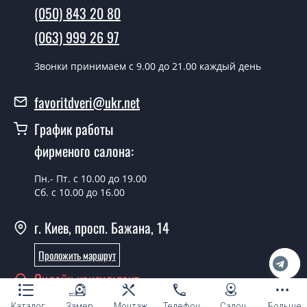
межкомнатных дверей ТМ Фаворит?
(050) 843 20 80
Да производим. Монтаж межкомнатных дверей ТМ
(063) 999 26 97
Фаворит производится согласно очереди, во все дни
кроме воскресенья.
Звонки принимаем c 9.00 до 21.00 каждый день
Сколько стоит установка дверей
favoritdveri@ukr.net
Селенсия дуб дымчатый сатин?
График работы
Стоимость установки дверей Селенсия дуб дымчатый
фирменого салона:
сатин - от 1800 грн.
Можно на сегодня вызвать
Пн.- Пт. с 10.00 до 19.00
замерщика?
Сб. с 10.00 до 16.00
Да можно.
г. Киев, просп. Бажана, 14
У вас есть в наличии готовые
Проложить маршрут
межкомнатные двери фаворит?
Онлайн консультант
Да, мы имеем большой ассортимент готовых
межкомнатных дверей ТМ Фаворит.
Каталог
Замер
Монтаж
Телефон
Салон
Больше