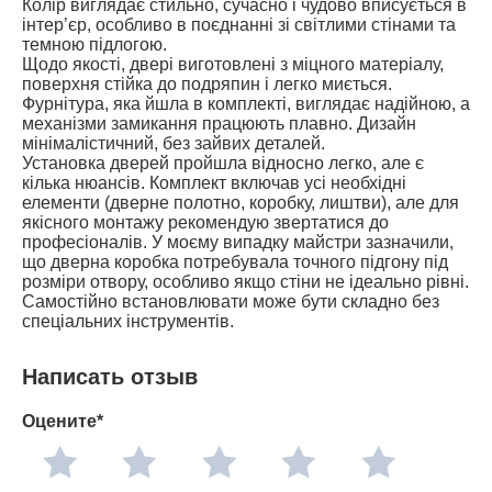
Колір виглядає стильно, сучасно і чудово вписується в
інтер’єр, особливо в поєднанні зі світлими стінами та
темною підлогою.
Щодо якості, двері виготовлені з міцного матеріалу,
поверхня стійка до подряпин і легко миється.
Фурнітура, яка йшла в комплекті, виглядає надійною, а
механізми замикання працюють плавно. Дизайн
мінімалістичний, без зайвих деталей.
Установка дверей пройшла відносно легко, але є
кілька нюансів. Комплект включав усі необхідні
елементи (дверне полотно, коробку, лиштви), але для
якісного монтажу рекомендую звертатися до
професіоналів. У моєму випадку майстри зазначили,
що дверна коробка потребувала точного підгону під
розміри отвору, особливо якщо стіни не ідеально рівні.
Самостійно встановлювати може бути складно без
спеціальних інструментів.
Написать отзыв
Оцените*