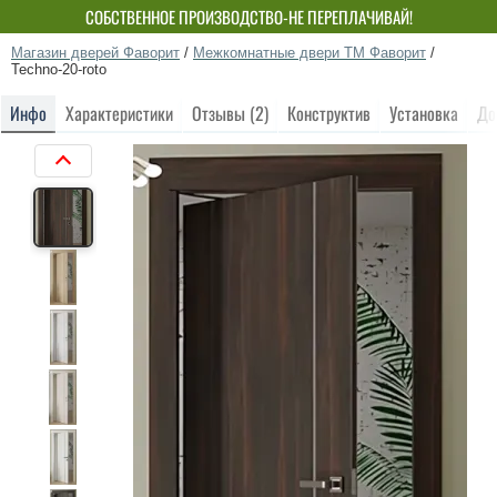
СОБСТВЕННОЕ ПРОИЗВОДСТВО-НЕ ПЕРЕПЛАЧИВАЙ!
Магазин дверей Фаворит
/
Межкомнатные двери ТМ Фаворит
/
Techno-20-roto
Инфо
Характеристики
Отзывы (2)
Конструктив
Установка
До