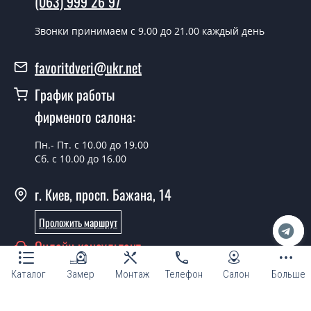
(063) 999 26 97
Фаворит производится согласно очереди, во все дни
кроме воскресенья.
Звонки принимаем c 9.00 до 21.00 каждый день
Сколько стоит установка дверей
favoritdveri@ukr.net
Techno-20-roto?
График работы
Стоимость установки дверей Techno-20-roto - от 1800
фирменого салона:
грн.
Можно на сегодня вызвать
Пн.- Пт. с 10.00 до 19.00
замерщика?
Сб. с 10.00 до 16.00
Да можно.
г. Киев, просп. Бажана, 14
У вас есть в наличии готовые
Проложить маршрут
межкомнатные двери фаворит?
Онлайн консультант
Да, мы имеем большой ассортимент готовых
межкомнатных дверей ТМ Фаворит.
Каталог
Замер
Монтаж
Телефон
Салон
Больше
Вы делаете нестандартные двери?