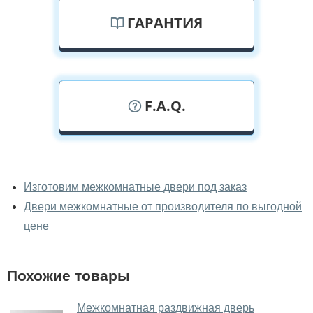
ГАРАНТИЯ
F.A.Q.
У вас можно посмотреть
межкомнатные двери фаворит
Изготовим межкомнатные двери под заказ
вживую?
Двери межкомнатные от производителя по выгодной
Да, можно посмотреть межкомнатные двери фаворит
цене
в нашем фирменном салоне-магазине.
У вас большой магазин?
Похожие товары
Да, у нас большой выбор межкомнатных и входных
Межкомнатная раздвижная дверь
дверей.