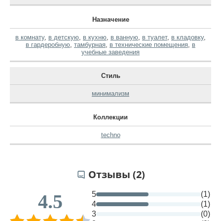
Назначение
в комнату
,
в детскую
,
в кухню
,
в ванную
,
в туалет
,
в кладовку
,
в гардеробную
,
тамбурная
,
в технические помещения
,
в
учебные заведения
Стиль
минимализм
Коллекции
techno
Отзывы (2)
5
(1)
4.5
4
(1)
3
(0)