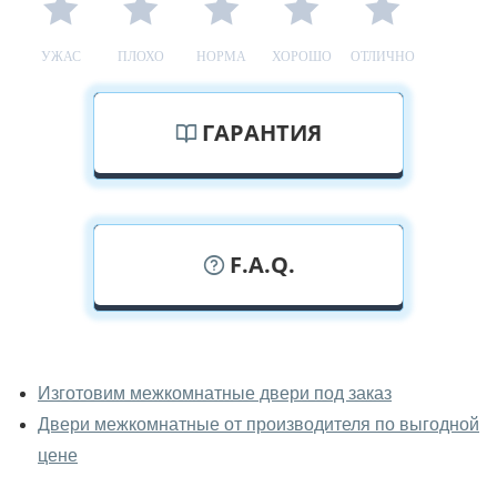
УЖАС
ПЛОХО
НОРМА
ХОРОШО
ОТЛИЧНО
ГАРАНТИЯ
F.A.Q.
У вас можно посмотреть
межкомнатные двери фаворит
Изготовим межкомнатные двери под заказ
вживую?
Двери межкомнатные от производителя по выгодной
Да, можно посмотреть межкомнатные двери фаворит
цене
в нашем фирменном салоне-магазине.