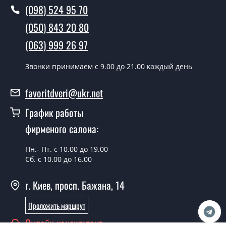
(098) 524 95 70
Вы производите установку
межкомнатных дверей ТМ Фаворит?
(050) 843 20 80
Да производим. Монтаж межкомнатных дверей ТМ
(063) 999 26 97
Фаворит производится согласно очереди, во все дни
кроме воскресенья.
Звонки принимаем c 9.00 до 21.00 каждый день
Сколько стоит установка дверей
favoritdveri@ukr.net
Techno-46-painted?
График работы
Стоимость установки дверей Techno-46-painted - от
фирменого салона:
1800 грн.
Можно на сегодня вызвать
Пн.- Пт. с 10.00 до 19.00
замерщика?
Сб. с 10.00 до 16.00
Да можно.
г. Киев, просп. Бажана, 14
У вас есть в наличии готовые
Проложить маршрут
межкомнатные двери фаворит?
Онлайн консультант