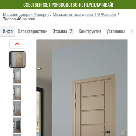
СОБСТВЕННОЕ ПРОИЗВОДСТВО-НЕ ПЕРЕПЛАЧИВАЙ!
Магазин дверей Фаворит
/
Межкомнатные двери ТМ Фаворит
/
Techno-46-painted
Инфо
Характеристики
Отзывы (2)
Конструктив
Установка
До