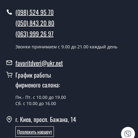
Вызов замерщика-консультанта стоит 500 грн.
(098) 524 95 70
Вы производите установку
(050) 843 20 80
межкомнатных дверей ТМ Фаворит?
(063) 999 26 97
Да производим. Монтаж межкомнатных дверей ТМ
Фаворит производится согласно очереди, во все дни
Звонки принимаем c 9.00 до 21.00 каждый день
кроме воскресенья.
favoritdveri@ukr.net
Сколько стоит установка дверей
«Techno-47-polotno»?
График работы
фирменого салона:
Стоимость установки дверей «Techno-47-polotno» - от
1800 грн.
Пн.- Пт. с 10.00 до 19.00
Сб. с 10.00 до 16.00
Можно на сегодня вызвать
замерщика?
г. Киев, просп. Бажана, 14
Да можно.
Проложить маршрут
У вас есть в наличии готовые