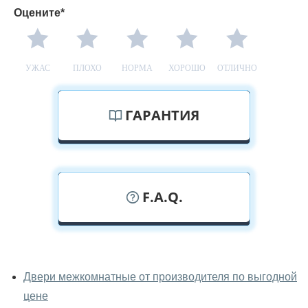
Оцените*
УЖАС
ПЛОХО
НОРМА
ХОРОШО
ОТЛИЧНО
ГАРАНТИЯ
F.A.Q.
У вас можно посмотреть
межкомнатные двери фаворит
Двери межкомнатные от производителя по выгодной
вживую?
цене