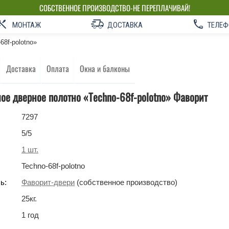
СОБСТВЕННОЕ ПРОИЗВОДСТВО-НЕ ПЕРЕПЛАЧИВАЙ!
МОНТАЖ
ДОСТАВКА
ТЕЛЕФ
68f-polotno»
Доставка
Оплата
Окна и балконы
е дверное полотно «Techno-68f-polotno» Фаворит
7297
5
/5
1
шт.
Techno-68f-polotno
ь:
Фаворит-двери
(собственное производство)
25
кг
.
1 год