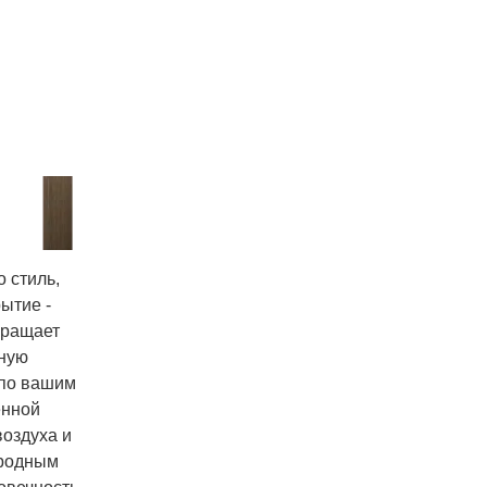
 стиль,
ытие -
вращает
чную
 по вашим
енной
воздуха и
ародным