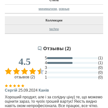
Стиль
минимализм
,
ровные
Коллекции
techno
Отзывы (2)
5
(1)
4.5
4
(1)
3
(0)
2
(0)
отзывов (2)
1
(0)
Сергій
25.09.2024
Канів
Хороший продукт, але і за солідну ціну) те, що можемо
оцінити зараз, то чуоїх грошей вартує! Якість видно
навіть оком непрофесіонала. Все працює, все чітко.