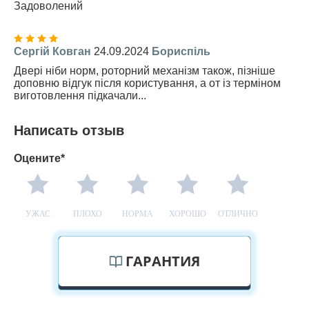
Задоволений
Сергій Ковган
24.09.2024
Бориспіль
Двері ніби норм, роторний механізм також, пізніше
доповню відгук після користування, а от із терміном
виготовлення підкачали...
Написать отзыв
Оцените*
УЖАС
ПЛОХО
НОРМА
ХОРОШО
ОТЛИЧНО
ГАРАНТИЯ