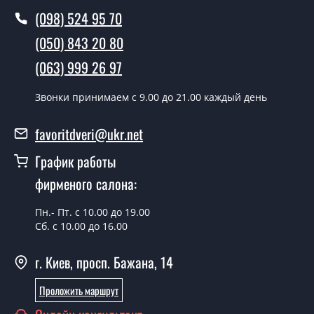
(098) 524 95 70
Вы производите установку
межкомнатных дверей ТМ Фаворит?
(050) 843 20 80
Да производим. Монтаж межкомнатных дверей ТМ
(063) 999 26 97
Фаворит производится согласно очереди, во все дни
кроме воскресенья.
Звонки принимаем c 9.00 до 21.00 каждый день
Сколько стоит установка дверей
favoritdveri@ukr.net
Techno-78-roto?
График работы
Стоимость установки дверей Techno-78-roto - от 1800
фирменого салона:
грн.
Можно на сегодня вызвать
Пн.- Пт. с 10.00 до 19.00
замерщика?
Сб. с 10.00 до 16.00
Да можно.
г. Киев, просп. Бажана, 14
У вас есть в наличии готовые
Проложить маршрут
межкомнатные двери фаворит?