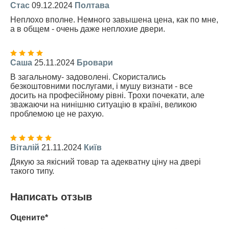
Стас
09.12.2024
Полтава
Неплохо вполне. Немного завышена цена, как по мне,
а в общем - очень даже неплохие двери.
Саша
25.11.2024
Бровари
В загальному- задоволені. Скористались
безкоштовними послугами, і мушу визнати - все
досить на професійному рівні. Трохи почекати, але
зважаючи на нинішню ситуацію в країні, великою
проблемою це не рахую.
Віталій
21.11.2024
Київ
Дякую за якісний товар та адекватну ціну на двері
такого типу.
Написать отзыв
Оцените*