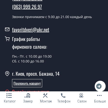
Да производим. Монтаж межкомнатных дверей ТМ
(063) 999 26 97
Фаворит производится согласно очереди, во все дни
кроме воскресенья.
Звонки принимаем c 9.00 до 21.00 каждый день
Сколько стоит установка дверей
favoritdveri@ukr.net
Techno-90-2-slider?
График работы
Стоимость установки дверей Techno-90-2-slider - от
фирменого салона:
1800 грн.
Можно на сегодня вызвать
Пн.- Пт. с 10.00 до 19.00
замерщика?
Сб. с 10.00 до 16.00
Да можно.
г. Киев, просп. Бажана, 14
У вас есть в наличии готовые
Проложить маршрут
межкомнатные двери фаворит?
Онлайн консультант
Да, мы имеем большой ассортимент готовых
межкомнатных дверей ТМ Фаворит.
Каталог
Замер
Монтаж
Телефон
Салон
Больше