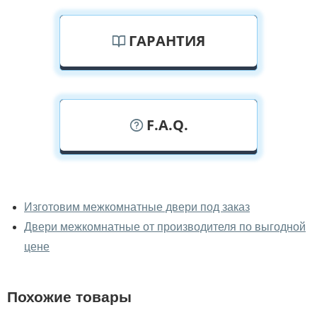
ГАРАНТИЯ
F.A.Q.
У вас можно посмотреть
межкомнатные двери фаворит
Изготовим межкомнатные двери под заказ
вживую?
Двери межкомнатные от производителя по выгодной
Да, можно посмотреть межкомнатные двери фаворит
цене
в нашем фирменном салоне-магазине.
У вас большой магазин?
Похожие товары
Да, у нас большой выбор межкомнатных и входных