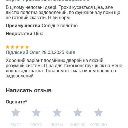
В цілому непогані двері. Трохи кусається ціна, але
якістю полотна задоволений, по функціоналу поки що
не готовий сказати. Ніби норм
Преимущества:
Солідне полотно
Недостатки:
Ціна
Підлісний Олег
29.03.2025
Київ
Хороший варіант подвійних дверей на якісній
розумній системі. Ціна для такої конструкції як на мене
доволі адекватна. Товаром як і магазином повністю
задоволений
Написать отзыв
Оцените*
УЖАС
ПЛОХО
НОРМА
ХОРОШО
ОТЛИЧНО