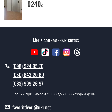
индивидуально для каждого посетителя.
9240
₴
Замеры дверей делаете?
Да, делаем. Наши специалисты могут произвести
замер и консультацию на выезде. Каждый сотрудник
имеет с собой каталоги цветов и узоров. После
замера и консультации Вы можете оформить заявку
Мы в социальных сетях:
не посещая наш офис.
Сколько стоит вызвать замерщика?
Вызов замерщика-консультанта стоит 500 грн.
(098) 524 95 70
Вы производите установку
(050) 843 20 80
межкомнатных дверей ТМ Фаворит?
(063) 999 26 97
Да производим. Монтаж межкомнатных дверей ТМ
Фаворит производится согласно очереди, во все дни
Звонки принимаем c 9.00 до 21.00 каждый день
кроме воскресенья.
favoritdveri@ukr.net
Сколько стоит установка дверей