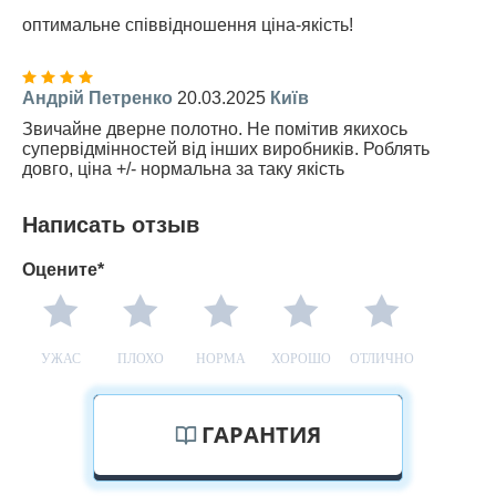
оптимальне співвідношення ціна-якість!
Андрій Петренко
20.03.2025
Київ
Звичайне дверне полотно. Не помітив якихось
супервідмінностей від інших виробників. Роблять
довго, ціна +/- нормальна за таку якість
Написать отзыв
Оцените*
УЖАС
ПЛОХО
НОРМА
ХОРОШО
ОТЛИЧНО
ГАРАНТИЯ