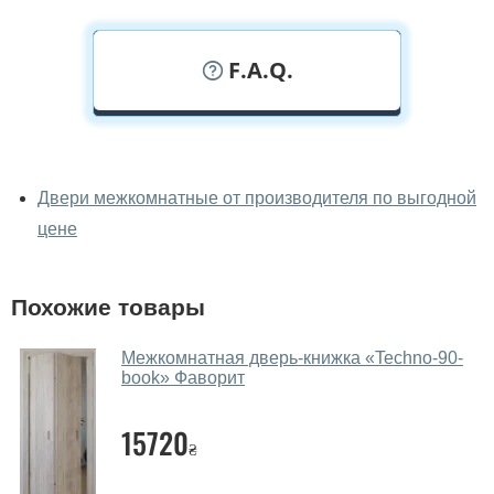
F.A.Q.
У вас можно посмотреть
межкомнатные двери фаворит
Двери межкомнатные от производителя по выгодной
вживую?
цене
Да, можно посмотреть межкомнатные двери фаворит
в нашем фирменном салоне-магазине.
Похожие товары
У вас большой магазин?
Межкомнатная дверь-книжка «Techno-90-
Да, у нас большой выбор межкомнатных и входных
book» Фаворит
дверей.
15720
Помогаете ли вы выбрать
₴
межкомнатные двери фаворит?