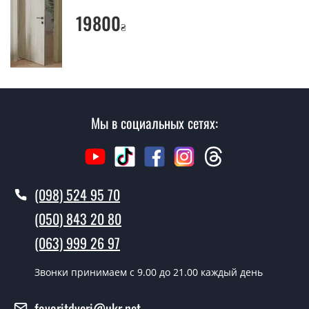
индивидуально для каждого посетителя.
19800
₴
Замеры дверей делаете?
Да, делаем. Наши специалисты могут произвести
замер и консультацию на выезде. Каждый сотрудник
имеет с собой каталоги цветов и узоров. После
замера и консультации Вы можете оформить заявку
Мы в социальных сетях:
не посещая наш офис.
Сколько стоит вызвать замерщика?
Вызов замерщика-консультанта стоит 500 грн.
(098) 524 95 70
Вы производите установку
(050) 843 20 80
межкомнатных дверей ТМ Фаворит?
(063) 999 26 97
Да производим. Монтаж межкомнатных дверей ТМ
Фаворит производится согласно очереди, во все дни
Звонки принимаем c 9.00 до 21.00 каждый день
кроме воскресенья.
favoritdveri@ukr.net