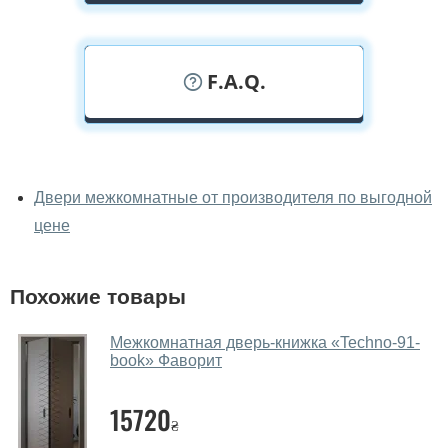
F.A.Q.
У вас можно посмотреть
межкомнатные двери фаворит
Двери межкомнатные от производителя по выгодной
вживую?
цене
Да, можно посмотреть межкомнатные двери фаворит
в нашем фирменном салоне-магазине.
Похожие товары
У вас большой магазин?
Межкомнатная дверь-книжка «Techno-91-
Да, у нас большой выбор межкомнатных и входных
book» Фаворит
дверей.
15720
Помогаете ли вы выбрать
₴
межкомнатные двери фаворит?