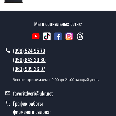
замер и консультацию на выезде. Каждый сотрудник
имеет с собой каталоги цветов и узоров. После
замера и консультации Вы можете оформить заявку
не посещая наш офис.
Мы в социальных сетях:
Сколько стоит вызвать замерщика?
Вызов замерщика-консультанта стоит 500 грн.
(098) 524 95 70
Вы производите установку
межкомнатных дверей ТМ Фаворит?
(050) 843 20 80
Да производим. Монтаж межкомнатных дверей ТМ
(063) 999 26 97
Фаворит производится согласно очереди, во все дни
кроме воскресенья.
Звонки принимаем c 9.00 до 21.00 каждый день
Сколько стоит установка дверей
favoritdveri@ukr.net
Techno-98-slider?
График работы
Стоимость установки дверей Techno-98-slider - от
фирменого салона:
1800 грн.