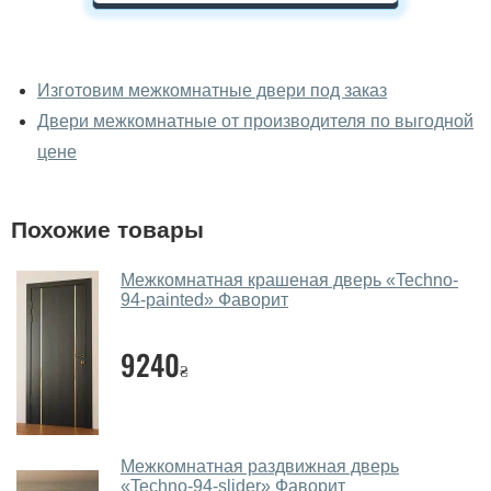
У вас можно посмотреть
межкомнатные двери фаворит
Изготовим межкомнатные двери под заказ
вживую?
Двери межкомнатные от производителя по выгодной
Да, можно посмотреть межкомнатные двери фаворит
цене
в нашем фирменном салоне-магазине.
У вас большой магазин?
Похожие товары
Да, у нас большой выбор межкомнатных и входных
Межкомнатная крашеная дверь «Techno-
дверей.
94-painted» Фаворит
Помогаете ли вы выбрать
межкомнатные двери фаворит?
9240
₴
Да. Мы консультируем покупателей
по телефону
,
через мессенджеры, онлайн чат или непосредственно
в нашем салоне-магазине.
Межкомнатная раздвижная дверь
«Techno-94-slider» Фаворит
Какие основные особенности и