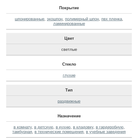
Покрытие
шпонированные
,
экошпон
,
полимерный шпон
,
пвх пленка
,
ламинированные
Цвет
светлые
Стекло
глухие
Тип
раздвижные
Назначение
в комнату
,
в детскую
,
в кухню
,
в кладовку
,
в гардеробную
,
тамбурная
,
в технические помещения
,
в учебные заведения