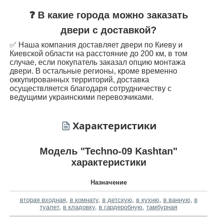
❓ В какие города можно заказать
двери с доставкой?
✅ Наша компания доставляет двери по Киеву и
Киевской области на расстояние до 200 км, в том
случае, если покупатель заказал опцию монтажа
двери. В остальные регионы, кроме временно
оккупированных территорий, доставка
осуществляется благодаря сотрудничеству с
ведущими украинскими перевозчиками.
Характеристики
Модель "Techno-09 Kashtan"
характеристики
Назначение
вторая входная
,
в комнату
,
в детскую
,
в кухню
,
в ванную
,
в
туалет
,
в кладовку
,
в гардеробную
,
тамбурная