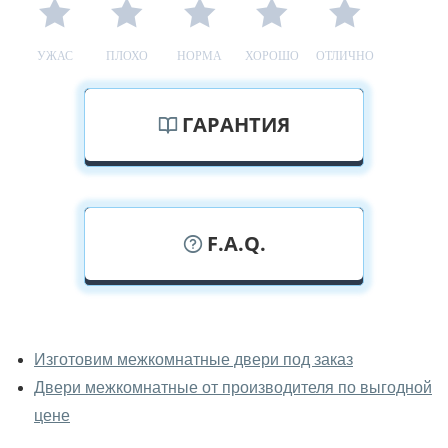
УЖАС
ПЛОХО
НОРМА
ХОРОШО
ОТЛИЧНО
ГАРАНТИЯ
F.A.Q.
У вас можно посмотреть
межкомнатные двери фаворит
Изготовим межкомнатные двери под заказ
вживую?
Двери межкомнатные от производителя по выгодной
Да, можно посмотреть межкомнатные двери фаворит
цене
в нашем фирменном салоне-магазине.