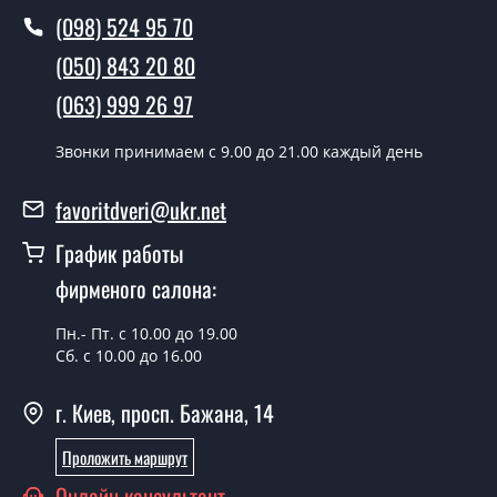
(098) 524 95 70
Вы производите установку
межкомнатных дверей ТМ Фаворит?
(050) 843 20 80
Да производим. Монтаж межкомнатных дверей ТМ
(063) 999 26 97
Фаворит производится согласно очереди, во все дни
кроме воскресенья.
Звонки принимаем c 9.00 до 21.00 каждый день
Сколько стоит установка дверей
favoritdveri@ukr.net
Techno-09 Kashtan?
График работы
Стоимость установки дверей Techno-09 Kashtan - от
фирменого салона:
1800 грн.
Можно на сегодня вызвать
Пн.- Пт. с 10.00 до 19.00
замерщика?
Сб. с 10.00 до 16.00
Да можно.
г. Киев, просп. Бажана, 14
У вас есть в наличии готовые
Проложить маршрут
межкомнатные двери фаворит?
Онлайн консультант