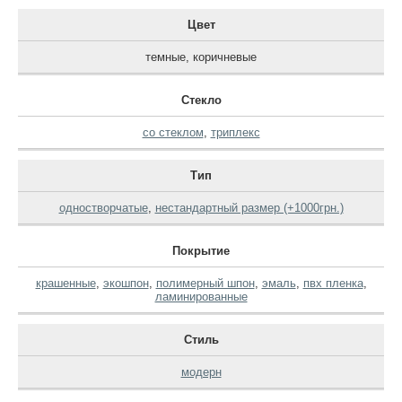
Цвет
темные
,
коричневые
Стекло
со стеклом
,
триплекс
Тип
одностворчатые
,
нестандартный размер (+1000грн.)
Покрытие
крашенные
,
экошпон
,
полимерный шпон
,
эмаль
,
пвх пленка
,
ламинированные
Стиль
модерн