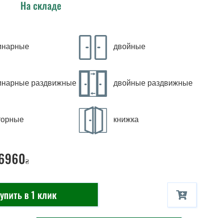
На складе
инарные
двойные
инарные раздвижные
двойные раздвижные
торные
книжка
 6960
₴
упить в 1 клик