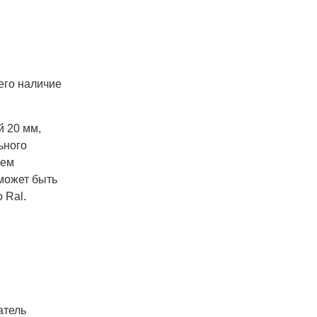
его наличие
й 20 мм,
ьного
чем
может быть
 Ral.
атель