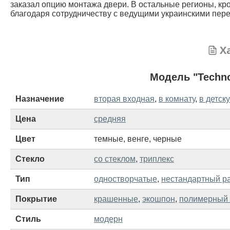
заказал опцию монтажа двери. В остальные регионы, кр
благодаря сотрудничеству с ведущими украинскими пере
Х
Модель "Techno
Назначение
вторая входная
,
в комнату
,
в детск
Цена
средняя
Цвет
темные
,
венге
,
черные
Стекло
со стеклом
,
триплекс
Тип
одностворчатые
,
нестандартный ра
Покрытие
крашенные
,
экошпон
,
полимерный
Стиль
модерн