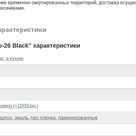
оме временно оккупированных территорий, доставка осуще
возчиками.
арактеристики
-26 Black" характеристики
ую
,
в кухню
змер (+1000грн.)
 шпон
,
эмаль
,
пвх пленка
,
ламинированные