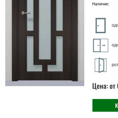
Наличие:
од
од
ро
Цена:
от
К