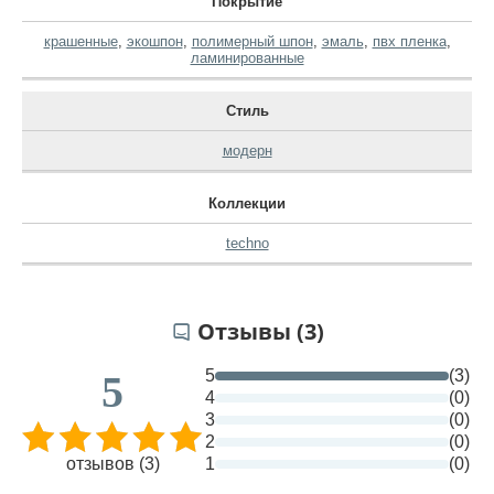
Покрытие
крашенные
,
экошпон
,
полимерный шпон
,
эмаль
,
пвх пленка
,
ламинированные
Стиль
модерн
Коллекции
techno
Отзывы (3)
5
(3)
5
4
(0)
3
(0)
2
(0)
отзывов (3)
1
(0)