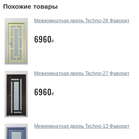
У вас большой магазин?
Похожие товары
Да, у нас большой выбор межкомнатных и входных
Межкомнатная дверь Techno-26 Фаворит
дверей.
Помогаете ли вы выбрать
6960
₴
межкомнатные двери фаворит?
Да. Мы консультируем покупателей
по телефону
,
через мессенджеры, онлайн чат или непосредственно
в нашем салоне-магазине.
Межкомнатная дверь Techno-27 Фаворит
Какие основные особенности и
преимущества ваших межкомнатных
6960
₴
дверей?
Каркас полотна межкомнатных дверей производится
из евробруса (собственной сушки), который
покрывается МДФ накладками толщиной 20 мм.
Межкомнатная дверь Techno-13 Фаворит
Благодаря такой толщине МДФ, вся конструкция
выходит очень крепкой и надежной.