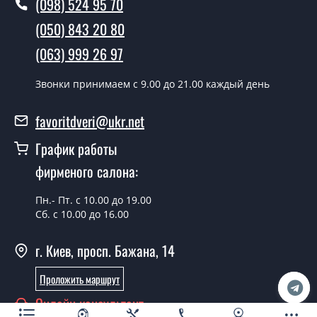
(098) 524 95 70
Вы производите установку
межкомнатных дверей ТМ Фаворит?
(050) 843 20 80
Да производим. Монтаж межкомнатных дверей ТМ
(063) 999 26 97
Фаворит производится согласно очереди, во все дни
кроме воскресенья.
Звонки принимаем c 9.00 до 21.00 каждый день
Сколько стоит установка дверей
favoritdveri@ukr.net
Techno-28?
График работы
Стоимость установки дверей Techno-28 - от 1800 грн.
фирменого салона:
Можно на сегодня вызвать
замерщика?
Пн.- Пт. с 10.00 до 19.00
Сб. с 10.00 до 16.00
Да можно.
г. Киев, просп. Бажана, 14
У вас есть в наличии готовые
межкомнатные двери фаворит?
Проложить маршрут
Да, мы имеем большой ассортимент готовых
Онлайн консультант
межкомнатных дверей ТМ Фаворит.