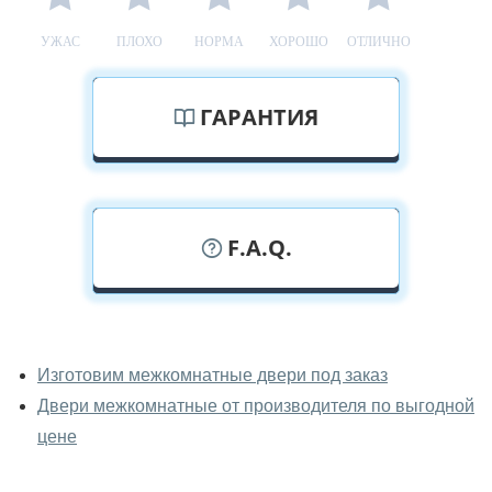
УЖАС
ПЛОХО
НОРМА
ХОРОШО
ОТЛИЧНО
ГАРАНТИЯ
F.A.Q.
У вас можно посмотреть
межкомнатные двери фаворит
Изготовим межкомнатные двери под заказ
вживую?
Двери межкомнатные от производителя по выгодной
Да, можно посмотреть межкомнатные двери фаворит
цене
в нашем фирменном салоне-магазине.