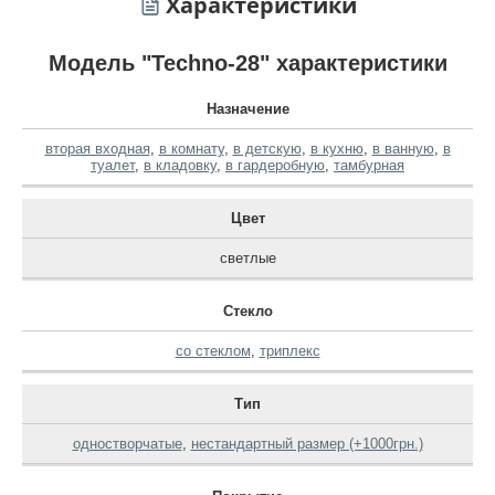
Характеристики
Модель "Techno-28" характеристики
Назначение
вторая входная
,
в комнату
,
в детскую
,
в кухню
,
в ванную
,
в
туалет
,
в кладовку
,
в гардеробную
,
тамбурная
Цвет
светлые
Стекло
со стеклом
,
триплекс
Тип
одностворчатые
,
нестандартный размер (+1000грн.)