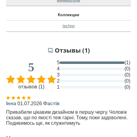
минимализм
Коллекции
techno
Отзывы (1)
5
(1)
5
4
(0)
3
(0)
2
(0)
отзывов (1)
1
(0)
Інна
01.07.2026
Фастів
Привабили цікавим дизайном в першу чергу. Чоловік
сказав, що по якості теж гарні. Тому, поки задоволені.
Подивимось ще, як служитимуть