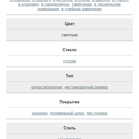
в кладовку
,
в гардеробную
,
тамбурная
,
в технические
помещения
,
в учебные заведения
Цвет
светлые
Стекло
глухие
Тип
одностворчатые
,
нестандартный размер
Покрытие
экошпон
,
полимерный шпон
,
пвх пленка
Стиль