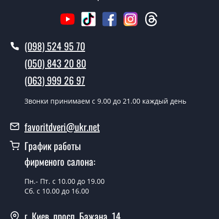
Сколько стоит вызвать замерщика?
Вызов замерщика-консультанта стоит 500 грн.
(098) 524 95 70
Вы производите установку
межкомнатных дверей ТМ Фаворит?
(050) 843 20 80
Да производим. Монтаж межкомнатных дверей ТМ
(063) 999 26 97
Фаворит производится согласно очереди, во все дни
кроме воскресенья.
Звонки принимаем c 9.00 до 21.00 каждый день
Сколько стоит установка дверей
favoritdveri@ukr.net
Techno-98?
График работы
Стоимость установки дверей Techno-98 - от 1800 грн.
фирменого салона:
Можно на сегодня вызвать
замерщика?
Пн.- Пт. с 10.00 до 19.00
Сб. с 10.00 до 16.00
Да можно.
г. Киев, просп. Бажана, 14
У вас есть в наличии готовые