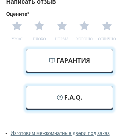
Написать отзыв
Оцените*
УЖАС
ПЛОХО
НОРМА
ХОРОШО
ОТЛИЧНО
ГАРАНТИЯ
F.A.Q.
У вас можно посмотреть
межкомнатные двери фаворит
Изготовим межкомнатные двери под заказ
вживую?