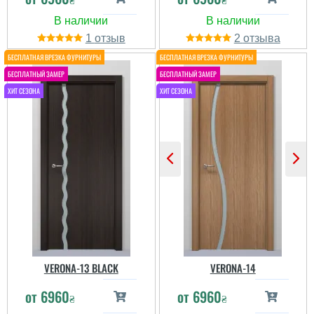
читати всі відгуки
1
2
Клавдия
VERONA-13 BLACK
VERONA-14
Пользователь не
от
6960
от
6960
оставил комментариев
₴
₴