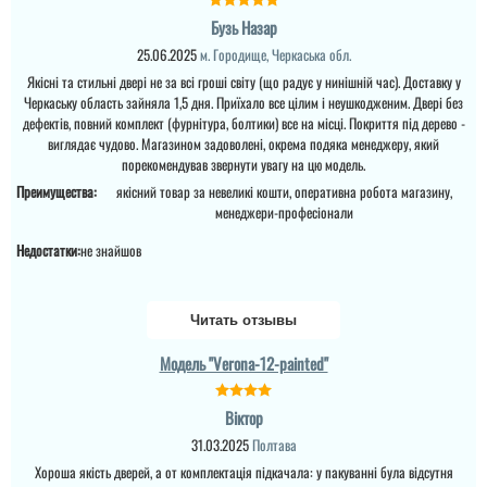
Бузь Назар
25.06.2025
м. Городище, Черкаська обл.
Якісні та стильні двері не за всі гроші світу (що радує у нинішній час). Доставку у
Черкаську область зайняла 1,5 дня. Приїхало все цілим і неушкодженим. Двері без
Дмитрий
дефектів, повний комплект (фурнітура, болтики) все на місці. Покриття під дерево -
Виктор
виглядає чудово. Магазином задоволені, окрема подяка менеджеру, який
порекомендував звернути увагу на цю модель.
Преимущества:
якісний товар за невеликі кошти, оперативна робота магазину,
За такой ценник лучшего
менеджери-професіонали
варианта просто не
Пользователь не
найти, двери отличного
оставил комментариев
Недостатки:
не знайшов
качества.
Читать отзывы
Модель "Verona-12-painted"
Віктор
31.03.2025
Полтава
Хороша якість дверей, а от комплектація підкачала: у пакуванні була відсутня