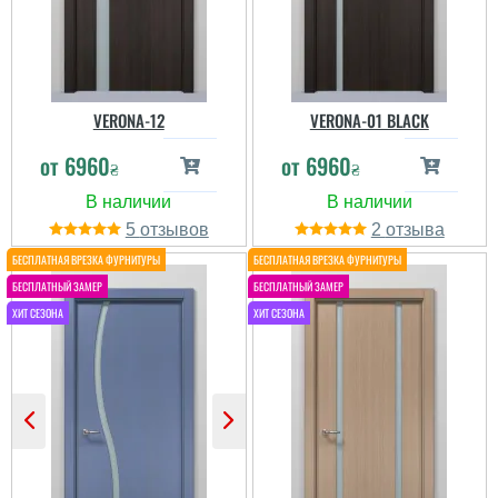
прислали, що затримало
встановлення. Це ще +
5 днів із п...
читати всі відгуки
VERONA-12
VERONA-01 BLACK
от
6960
от
6960
₴
₴
Ващенко Руслан
5
2
Дверима задоволений
на 100%. Зроблені
якісно, дефектів у
покритті не знайшов,
скло товсте та надійно
закріплене у дверях. Що
очікував те й отримав
дякую....