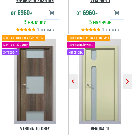
VERONA-09 KASHTAN
VERONA-10
от
6960
от
6960
₴
₴
1
1
VERONA-10 GREY
VERONA-11