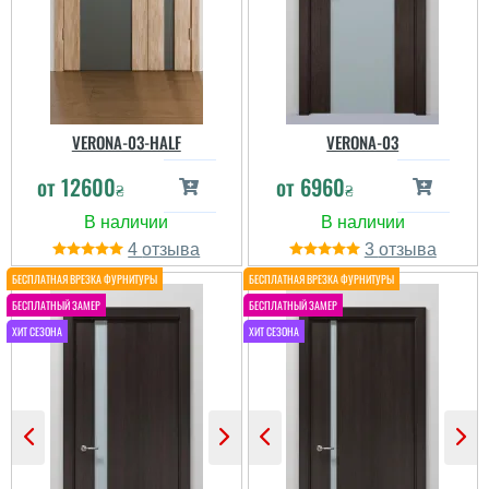
VERONA-03-HALF
VERONA-03
от
12600
от
6960
₴
₴
4
3
Віктор
Хороша якість дверей, а
от комплектація
підкачала: у пакуванні
була відсутня фурнітура
(ручка із замком).
Окремо зв'язувались із
магазином, щоб