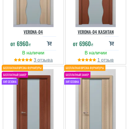
VERONA-04
VERONA-04 KASHTAN
от
6960
от
6960
₴
₴
3
1
Таміла
Замовили двері в
кольорі коричневого
бетону бо у нас стіни
також в декорі бетону,
встановили їх на
минулому тижні,
виглядає дуже гарно,
скло вибрали тріплексне
біле....