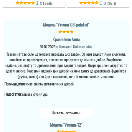
1
1
Модель "Verona-03-painted"
Ангелина
Кравіченко Алла
В первую очередь
01.07.2025
с. Княжичі, Київська обл.
ориентировались на
Товсте матове скло це головна перевага цих дверей. За ним видно тільки силуаети,
стоимость, но по
повністю не просвічується, але світло пропускає до кімнати добре. Закріплено
качеству тоже всё
супер!
надійно, без люфту та дребезжання при закритті дверей. Двері зроблені акуратно та
доволі якісно. Головний недолік цих дверей на мою думку це дешевенька фурнітура
(ручка, замок) яка йде в комплекті, хоча її можна замінити окремо.
читати всі відгуки
Преимущества:
скло, якість виготовлення дверей
Недостатки:
дешева фурнітура
Читать отзывы
Модель "Verona-12"