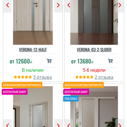
VERONA-12-HALF
VERONA-03-2-SLIDER
от
12600
от
13680
₴
₴
3
2