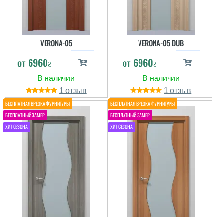
читати всі відгуки
VERONA-05
VERONA-05 DUB
от
6960
от
6960
₴
₴
1
1