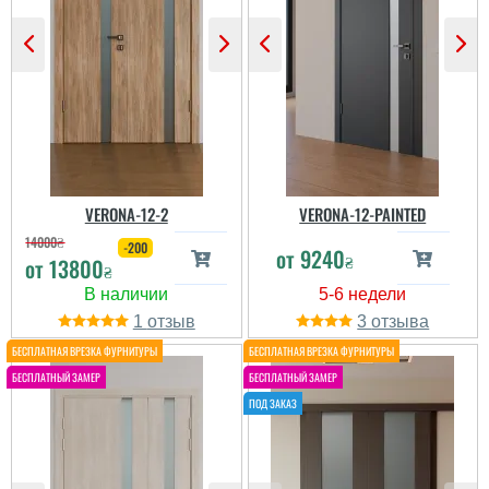
VERONA-12-2
VERONA-12-PAINTED
14000
₴
-200
от
9240
₴
от
13800
₴
1
3