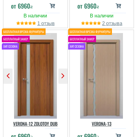
от
6960
от
6960
₴
₴
1
2
Кира
Первое время немного
непривычным казался
цвет, но в итоге мы
VERONA-12 ZOLOTOY DUB
VERONA-13
очень довольны.
от
6960
от
6960
₴
₴