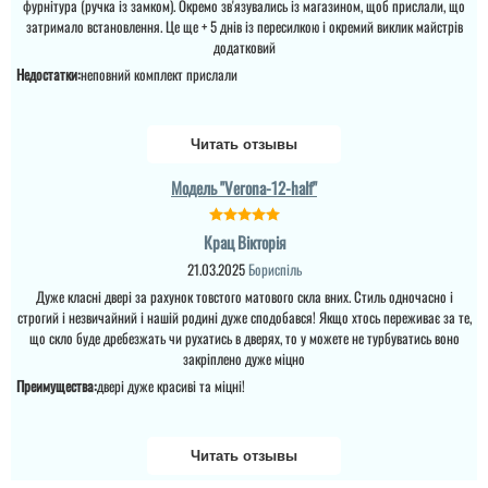
фурнітура (ручка із замком). Окремо зв'язувались із магазином, щоб прислали, що
затримало встановлення. Це ще + 5 днів із пересилкою і окремий виклик майстрів
додатковий
Недостатки:
неповний комплект прислали
Читать отзывы
Модель "Verona-12-half"
Крац Вікторія
21.03.2025
Бориспіль
Дуже класні двері за рахунок товстого матового скла вних. Стиль одночасно і
строгий і незвичайний і нашій родині дуже сподобався! Якщо хтось переживає за те,
що скло буде дребезжать чи рухатись в дверях, то у можете не турбуватись воно
закріплено дуже міцно
Преимущества:
двері дуже красиві та міцні!
Читать отзывы