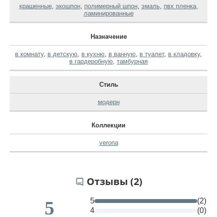
крашенные
,
экошпон
,
полимерный шпон
,
эмаль
,
пвх пленка
,
ламинированные
Назначение
в комнату
,
в детскую
,
в кухню
,
в ванную
,
в туалет
,
в кладовку
,
в гардеробную
,
тамбурная
Стиль
модерн
Коллекции
verona
Отзывы (2)
5
(2)
5
4
(0)