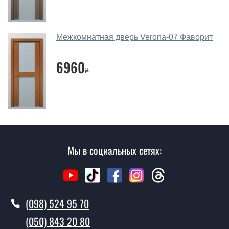
Наши рекомендации зависят от необходимых
параметров, Вашего бюджета и других факторов.
Межкомнатная дверь Verona-07 Фаворит
Подбор межкомнатных дверей ТМ Фаворит ведется
индивидуально для каждого посетителя.
6960
₴
Замеры дверей делаете?
Да, делаем. Наши специалисты могут произвести
замер и консультацию на выезде. Каждый сотрудник
имеет с собой каталоги цветов и узоров. После
замера и консультации Вы можете оформить заявку
не посещая наш офис.
Мы в социальных сетях:
Сколько стоит вызвать замерщика?
Вызов замерщика-консультанта стоит 500 грн.
(098) 524 95 70
Вы производите установку
межкомнатных дверей ТМ Фаворит?
(050) 843 20 80