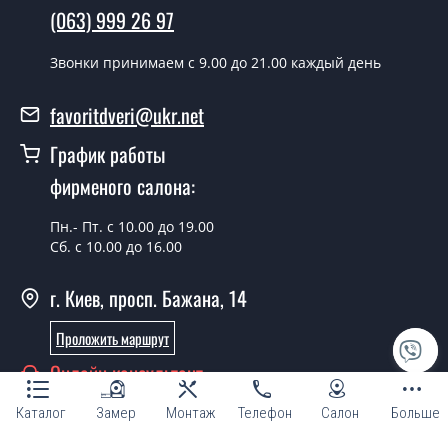
Да производим. Монтаж межкомнатных дверей ТМ
(063) 999 26 97
Фаворит производится согласно очереди, во все дни
кроме воскресенья.
Звонки принимаем c 9.00 до 21.00 каждый день
Сколько стоит установка дверей
favoritdveri@ukr.net
Verona-11?
График работы
Стоимость установки дверей Verona-11 - от 1800 грн.
фирменого салона:
Можно на сегодня вызвать
замерщика?
Пн.- Пт. с 10.00 до 19.00
Сб. с 10.00 до 16.00
Да можно.
г. Киев, просп. Бажана, 14
У вас есть в наличии готовые
межкомнатные двери фаворит?
Проложить маршрут
Да, мы имеем большой ассортимент готовых
Онлайн консультант
межкомнатных дверей ТМ Фаворит.
Каталог
Замер
Монтаж
Телефон
Салон
Больше
Вы делаете нестандартные двери?