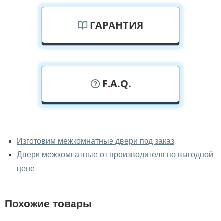
ГАРАНТИЯ
F.A.Q.
У вас можно посмотреть
межкомнатные двери фаворит
Изготовим межкомнатные двери под заказ
вживую?
Двери межкомнатные от производителя по выгодной
Да, можно посмотреть межкомнатные двери фаворит
цене
в нашем фирменном салоне-магазине.
У вас большой магазин?
Похожие товары
Да, у нас большой выбор межкомнатных и входных