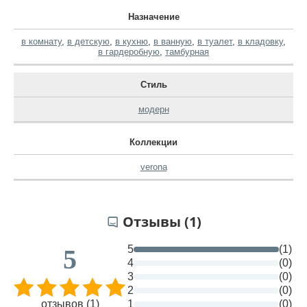
Назначение
в комнату
,
в детскую
,
в кухню
,
в ванную
,
в туалет
,
в кладовку
,
в гардеробную
,
тамбурная
Стиль
модерн
Коллекции
verona
Отзывы (1)
5
(1)
5
4
(0)
3
(0)
2
(0)
отзывов (1)
1
(0)