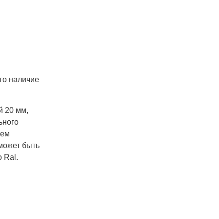
го наличие
й 20 мм,
ьного
чем
может быть
 Ral.