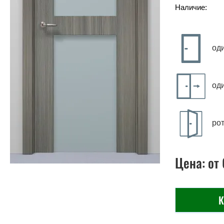
Наличие:
од
од
ро
Цена:
от
К