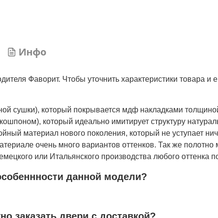
Инфо
дителя Фаворит. Чтобы уточнить характеристики товара и е
нной сушки), который покрывается мдф накладками толщино
кошпоном), который идеально имитирует структуру натурал
лойный материал нового поколения, который не уступает ни
атериале очень много вариантов оттенков. Так же полотно 
мецкого или Итальянского производства любого оттенка по
особеннности данной модели?
жно заказать двери с доставкой?