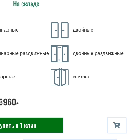
На складе
инарные
двойные
инарные раздвижные
двойные раздвижные
торные
книжка
 6960
₴
упить в 1 клик