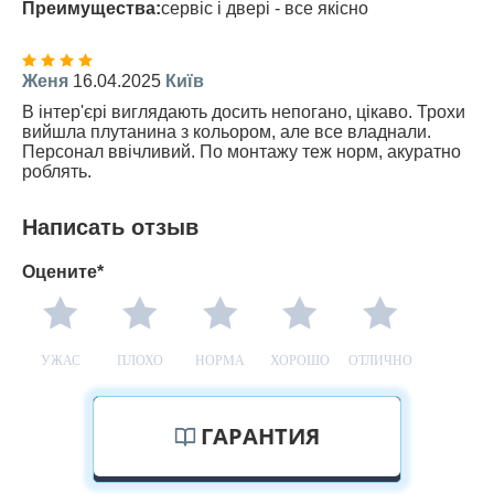
Преимущества:
сервіс і двері - все якісно
Женя
16.04.2025
Київ
В інтер'єрі виглядають досить непогано, цікаво. Трохи
вийшла плутанина з кольором, але все владнали.
Персонал ввічливий. По монтажу теж норм, акуратно
роблять.
Написать отзыв
Оцените*
УЖАС
ПЛОХО
НОРМА
ХОРОШО
ОТЛИЧНО
ГАРАНТИЯ