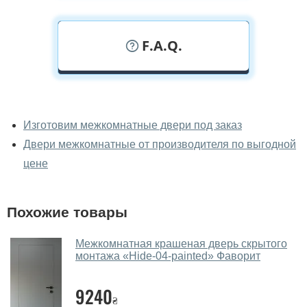
F.A.Q.
У вас можно посмотреть
межкомнатные заказные двери
Изготовим межкомнатные двери под заказ
вживую?
Двери межкомнатные от производителя по выгодной
Да, можно посмотреть межкомнатные заказные двери
цене
в нашем фирменном салоне-магазине.
У вас большой магазин?
Похожие товары
Да, у нас большой выбор межкомнатных и входных
Межкомнатная крашеная дверь скрытого
дверей.
монтажа «Hide-04-painted» Фаворит
Помогаете ли вы выбрать
межкомнатные заказные двери?
9240
₴