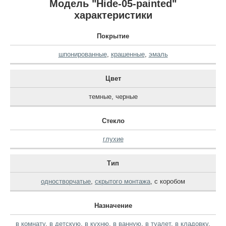
Модель "Hide-05-painted"
характеристики
Покрытие
шпонированные
,
крашенные
,
эмаль
Цвет
темные
,
черные
Стекло
глухие
Тип
одностворчатые
,
скрытого монтажа
,
с коробом
Назначение
в комнату
,
в детскую
,
в кухню
,
в ванную
,
в туалет
,
в кладовку
,