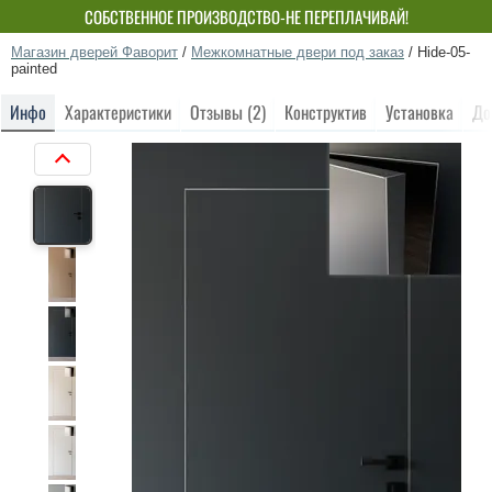
СОБСТВЕННОЕ ПРОИЗВОДСТВО-НЕ ПЕРЕПЛАЧИВАЙ!
Магазин дверей Фаворит
/
Межкомнатные двери под заказ
/
Hide-05-
painted
Инфо
Характеристики
Отзывы (2)
Конструктив
Установка
До