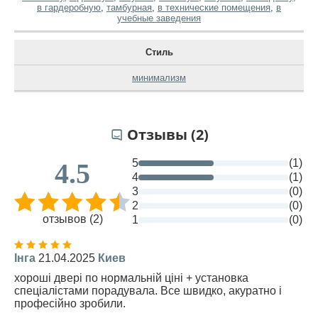
в гардеробную
,
тамбурная
,
в технические помещения
,
в
учебные заведения
Стиль
минимализм
Отзывы (2)
5
(1)
4.5
4
(1)
3
(0)
2
(0)
отзывов (2)
1
(0)
Інга
21.04.2025
Киев
хороші двері по нормальній ціні + установка
спеціалістами порадувала. Все швидко, акуратно і
професійно зробили.