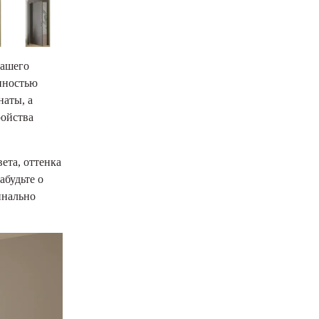
Вашего
енностью
наты, а
ройства
ета, оттенка
абудьте о
инально