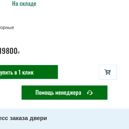
На складе
торные
 19800
₴
упить в 1 клик
Помощь менеджера
сс заказа двери