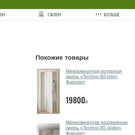
ОН
САЛОН
БОЛЬШЕ
Похожие товары
Межкомнатная роторная
дверь «Techno-80-roto»
Фаворит
19800
₴
Межкомнатная раздвижная
дверь «Techno-80-slider»
Фаворит