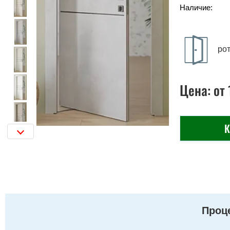
Наличие:
ро
Цена:
от
К
Проце